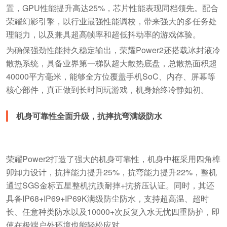
置，GPU性能提升高达25%，芯片性能表现同档领先。配合
荣耀幻影引擎，以行业最强性能调校，带来强大的多任务处
理能力，以及兼具超高帧率和超低抖动率的游戏体验。
为确保强劲性能持久稳定输出，荣耀Power2还搭载冰封液冷
散热系统，具备业界第一梯队超大散热底盘，总散热面积超
40000平方毫米，能够全方位覆盖手机SoC、内存、屏幕等
核心部件，真正做到长时间玩游戏，机身始终冷静如初。
机身可靠性全面升级，抗摔抗弯满级防水
荣耀Power2打造了强大的机身可靠性，机身中框采用四角榫
卯卸力设计，抗摔能力提升25%，抗弯能力提升22%，整机
通过SGS金标五星整机抗跌耐摔+抗挤压认证。同时，其还
具备IP68+IP69+IP69K满级防尘防水，支持超高温、超时
长、任意种类防水以及10000+次反复入水无忧四重防护，即
使在极端户外环境也能轻松应对。