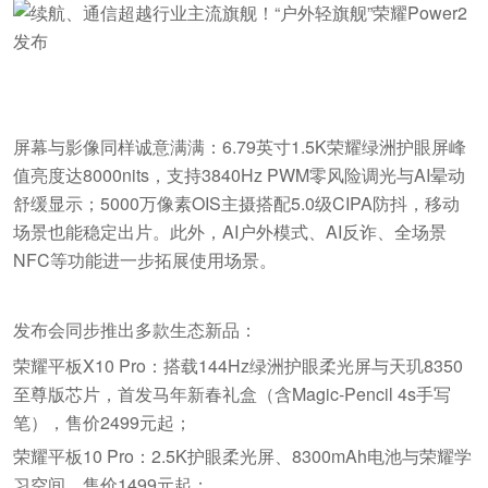
屏幕与影像同样诚意满满：6.79英寸1.5K荣耀绿洲护眼屏峰
值亮度达8000nits，支持3840Hz PWM零风险调光与AI晕动
舒缓显示；5000万像素OIS主摄搭配5.0级CIPA防抖，移动
场景也能稳定出片。此外，AI户外模式、AI反诈、全场景
NFC等功能进一步拓展使用场景。
发布会同步推出多款生态新品：
荣耀平板X10 Pro：搭载144Hz绿洲护眼柔光屏与天玑8350
至尊版芯片，首发马年新春礼盒（含Magic-Pencil 4s手写
笔），售价2499元起；
荣耀平板10 Pro：2.5K护眼柔光屏、8300mAh电池与荣耀学
习空间，售价1499元起；