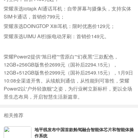
荣耀亲选iotapk AI通话耳机：自带屏幕与摄像头，支持实体
SIM卡通话，首销价799元；
荣耀亲选DOINGTOP X8i耳机：限时优惠价129元；
荣耀亲选UIMU AI扫振电动牙刷：首销价149元。
荣耀Power2提供“旭日橙”“雪原白”“幻夜黑”三款配色，
12GB+256GB版售价2699元（国补后2294.15元），
12GB+512GB版售价2999元（国补后2549.15元），1月9日
10:08全渠道开售。从续航到通信，从性能到可靠性，荣耀
Power2以“户外轻旗舰”之姿，为行业树立新标杆，更以全场
景生态布局，开启智慧生活新篇章。
相关推荐
地平线发布中国首款舱驾融合智能体芯片和智能体操
作系统