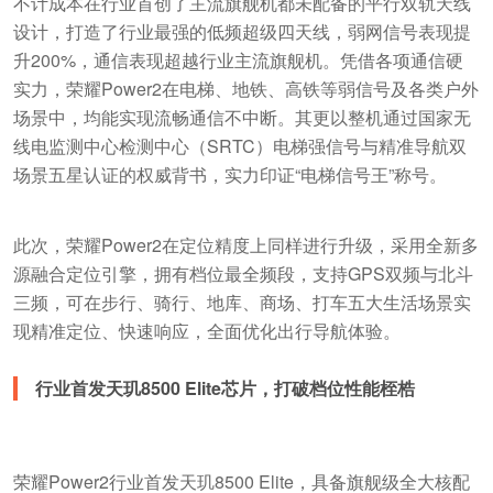
不计成本在行业首创了主流旗舰机都未配备的平行双轨天线
设计，打造了行业最强的低频超级四天线，弱网信号表现提
升200%，通信表现超越行业主流旗舰机。凭借各项通信硬
实力，荣耀Power2在电梯、地铁、高铁等弱信号及各类户外
场景中，均能实现流畅通信不中断。其更以整机通过国家无
线电监测中心检测中心（SRTC）电梯强信号与精准导航双
场景五星认证的权威背书，实力印证“电梯信号王”称号。
此次，荣耀Power2在定位精度上同样进行升级，采用全新多
源融合定位引擎，拥有档位最全频段，支持GPS双频与北斗
三频，可在步行、骑行、地库、商场、打车五大生活场景实
现精准定位、快速响应，全面优化出行导航体验。
行业首发天玑8500 Elite芯片，打破档位性能桎梏
荣耀Power2行业首发天玑8500 Elite，具备旗舰级全大核配