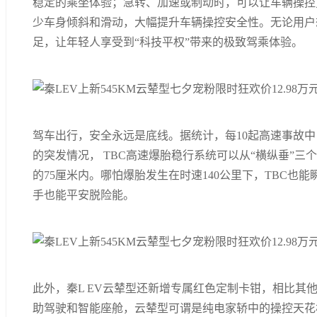
稳定的乘坐体验；急转、加速或制动时，可以让车辆操控
少车身倾斜和滑动，大幅提升车辆操控安全性。无论用户
足，让年轻人享受到“科技平权”带来的极致驾乘体验。
驾车出行，安全永远是底线。据统计，每10起高速事故中
的突发情况， TBC高速爆胎稳行系统可以从“横纵垂”
的75厘米内。哪怕爆胎发生在时速140公里下，TBC也
手也能平安脱险能。
此外，秦L EV云辇型还新增专属红色定制卡钳，相比其
助驾驶和智能座舱，云辇型可谓是纯电家轿中的操控天花