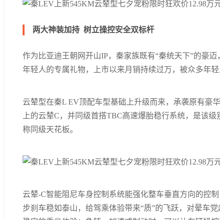
两大神装加持 树立操控安全双标杆
作为比亚迪王朝网开山IP，秦家族既有“秦统天下”的豪迈，
年轻人的专属礼物，上市以来月销持续过万，被众多年轻人
云辇型在秦L EV顶配车型基础上升级而来，承袭原有豪
上的云辇C，并同级首搭TBC高速爆胎稳行系统，是该
称同级天花板。
云辇-C智能阻尼车身控制系统能强化整车垂直方向的控
步刹车稳如泰山，给驾乘体验带来“质”的飞跃，对晕车党