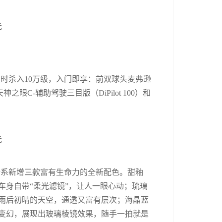
限时杀入10万级，入门即享：前双球头麦弗逊
C-辅助驾驶三目版（DiPilot 100）和
全系新增三款富有生命力的全新配色。甜釉
车身自带“柔光滤镜”，让人一眼心动；琉璃
如雨后初晴的天空，通透又富有层次；海晶蓝
断变幻，展现出玻璃棱镜效果，随手一拍就是