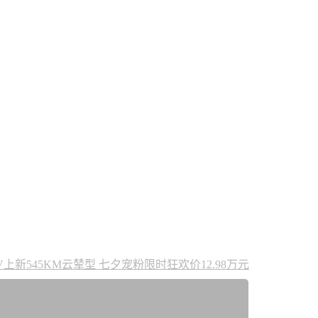
EV上新545KM云辇型 七夕宠粉限时狂欢价12.98万元