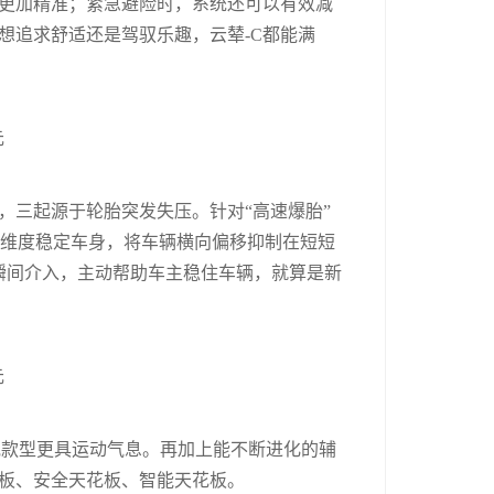
更加精准；紧急避险时，系统还可以有效减
想追求舒适还是驾驭乐趣，云辇-C都能满
，三起源于轮胎突发失压。针对“高速爆胎”
三个维度稳定车身，将车辆横向偏移抑制在短短
能瞬间介入，主动帮助车主稳住车辆，就算是新
他款型更具运动气息。再加上能不断进化的辅
板、安全天花板、智能天花板。