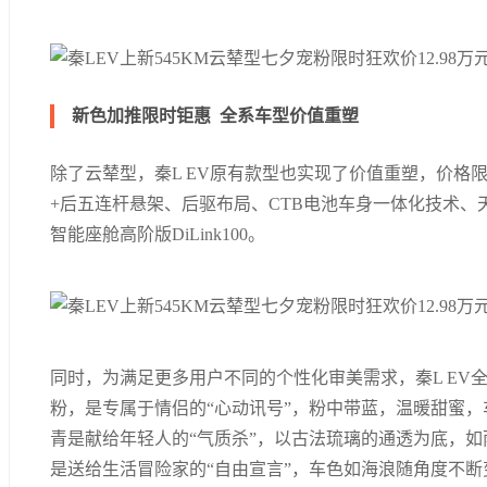
新色加推限时钜惠 全系车型价值重塑
除了云辇型，秦L EV原有款型也实现了价值重塑，价格
+后五连杆悬架、后驱布局、CTB电池车身一体化技术、天神之眼
智能座舱高阶版DiLink100。
同时，为满足更多用户不同的个性化审美需求，秦L EV
粉，是专属于情侣的“心动讯号”，粉中带蓝，温暖甜蜜，
青是献给年轻人的“气质杀”，以古法琉璃的通透为底，
是送给生活冒险家的“自由宣言”，车色如海浪随角度不