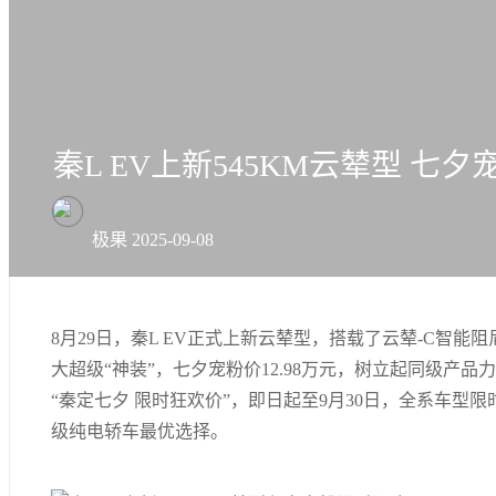
秦L EV上新545KM云辇型 七夕
极果
2025-09-08
8月29日，秦L EV正式上新云辇型，搭载了云辇-C智能
大超级“神装”，七夕宠粉价12.98万元，树立起同级产品
“秦定七夕 限时狂欢价”，即日起至9月30日，全系车型限时售
级纯电轿车最优选择。