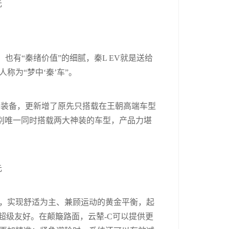
也有“秦绪价值”的细腻，秦L EV就是送给
称为“梦中‘秦’车”。
华装备，更新增了原先只搭载在王朝高端车型
级别唯一同时搭载两大神装的车型，产品力堪
制，实现舒适为主、兼顾运动的黄金平衡，起
超级友好。在颠簸路面，云辇-C可以提供更