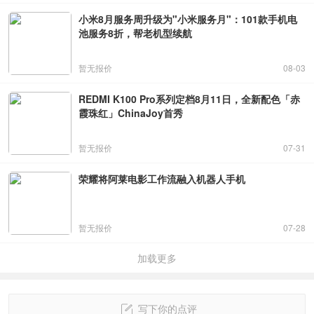
小米8月服务周升级为"小米服务月"：101款手机电
池服务8折，帮老机型续航
暂无报价
08-03
REDMI K100 Pro系列定档8月11日，全新配色「赤
霞珠红」ChinaJoy首秀
暂无报价
07-31
荣耀将阿莱电影工作流融入机器人手机
暂无报价
07-28
加载更多
写下你的点评