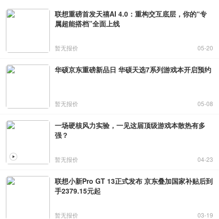
联想重磅首发天禧AI 4.0：重构交互底层，你的“专
属超能搭档”全面上线
暂无报价
05-20
华硕京东重磅新品日 华硕天选7系列游戏本开启预约
暂无报价
05-08
一场硬核风力实验，一见这届顶级游戏本散热有多
强？
暂无报价
04-23
联想小新Pro GT 13正式发布 京东叠加国家补贴后到
手2379.15元起
暂无报价
03-19