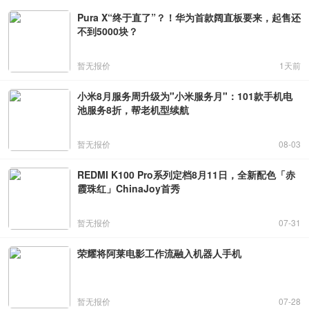
Pura X“终于直了”？！华为首款阔直板要来，起售还
不到5000块？
暂无报价
1天前
小米8月服务周升级为"小米服务月"：101款手机电
池服务8折，帮老机型续航
暂无报价
08-03
REDMI K100 Pro系列定档8月11日，全新配色「赤
霞珠红」ChinaJoy首秀
暂无报价
07-31
荣耀将阿莱电影工作流融入机器人手机
暂无报价
07-28