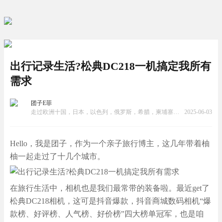
出行记录生活?松典DC218一机搞定我所有
需求
团子E菲
走过欧洲十国，日本，以色列，俄罗斯，希腊，柬埔寨，越南，泰国等21个国家和地区。擅长旅拍，酒店民宿体验，旅游周边产品宣传推广的摄影和游记攻略撰写，视频制作。
2025-06-03
Hello，我是团子，作为一个亲子旅行博主，这几年带着柚
柚一起走过了十几个城市。
在旅行生活中，相机也是我们最常带的装备啦。最近get了
松典DC218相机，这可是抖音爆款，抖音商城数码相机“爆
款榜、好评榜、人气榜、好价榜”四大榜单冠军，也是咱