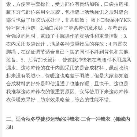
索，方便带手套操作，受力部位有倒结加强，口袋拉链和
腋下透气部位采用全压胶，包括缝上活动标识之后对缝合
部位也做了压胶防水处理，非常细致； 腋下口袋采用YKK
轻巧防水拉链。2.袖口采用了窄条模切魔术贴，在考虑贴
合强度的同时，兼顾了手腕操作的灵活性和重量控制；3.
衣内采用多袋设计，满足各种贵重物品的存放；4.内置衣
脚绳，在保证调节适合自己下摆的同时不绊到背包和其他
装备。5、后背加长设计，使这款冲锋衣在弯腰时不用漏风
漏水。这款冲锋的在于内胆采用的是合成材料，虽然收纳
起来没有羽绒小，保暖度也略差于羽绒，但是大家都知道
合成材料的好外是即使湿透了也能保暖，且快干。这也是
我推荐这款冲锋衣的很重要原因。实际使用下来这款冲锋
衣保暖效果好，防水效果略差，综合的性能不错。
三、适合秋冬季徒步运动的冲锋衣-三合一冲锋衣（抓绒内
胆）