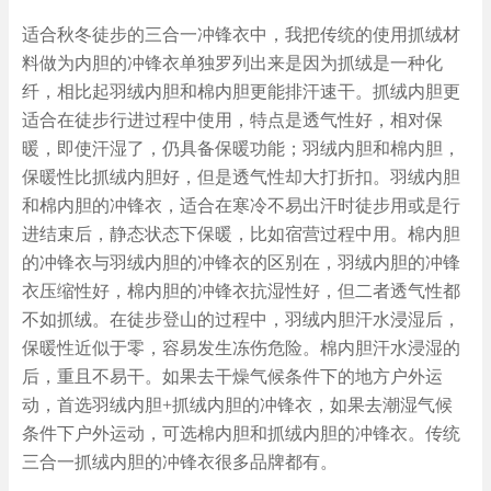
适合秋冬徒步的三合一冲锋衣中，我把传统的使用抓绒材
料做为内胆的冲锋衣单独罗列出来是因为抓绒是一种化
纤，相比起羽绒内胆和棉内胆更能排汗速干。抓绒内胆更
适合在徒步行进过程中使用，特点是透气性好，相对保
暖，即使汗湿了，仍具备保暖功能；羽绒内胆和棉内胆，
保暖性比抓绒内胆好，但是透气性却大打折扣。羽绒内胆
和棉内胆的冲锋衣，适合在寒冷不易出汗时徒步用或是行
进结束后，静态状态下保暖，比如宿营过程中用。棉内胆
的冲锋衣与羽绒内胆的冲锋衣的区别在，羽绒内胆的冲锋
衣压缩性好，棉内胆的冲锋衣抗湿性好，但二者透气性都
不如抓绒。在徒步登山的过程中，羽绒内胆汗水浸湿后，
保暖性近似于零，容易发生冻伤危险。棉内胆汗水浸湿的
后，重且不易干。如果去干燥气候条件下的地方户外运
动，首选羽绒内胆+抓绒内胆的冲锋衣，如果去潮湿气候
条件下户外运动，可选棉内胆和抓绒内胆的冲锋衣。传统
三合一抓绒内胆的冲锋衣很多品牌都有。