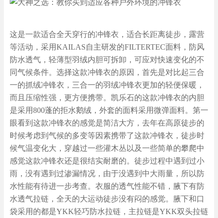
这是一款适合全天穿行的冲锋衣，适合长距离徒步，露营
等活动，采用KAILAS自主研发的FILTERTEC面料，防风
防水透气，轻薄型羽绒内胆可拆卸，可应对快速变化的不
同气候条件。选择这款冲锋衣的原因，首先是对比起三合
一的抓绒冲锋衣，三合一的羽绒冲锋衣更加的轻便保暖，
而且压缩性强，更方便携带。凯乐石的这款冲锋衣的内胆
是采用800蓬的拒水鹅绒，外套的面料采用微弹面料。第一
眼看到这款冲锋衣的感觉是简洁大方，去年在高原徒步的
时候考虑到气候的多变等因素携带了这款冲锋衣，徒步时
候气温变化大，穿越过一些灌木丛以及一些简单的攀爬中
感觉这款冲锋衣还是很结实耐磨的。徒步过程中遇到过小
雨，没有遇到过渗漏情况，由于没遇到中大雨量，所以防
水性能有待进一步考查。衣服的透气性能不错，腋下有防
水透气拉链，全天的大运动徒步没有闷的感觉。腋下和口
袋采用的都是YKK轻巧防水拉链，主拉链是YKK双头拉链