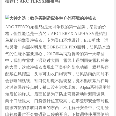
推荐1：ARC TERYX(始祖鸟)
ARC TERYX(始祖鸟)是无可争议的第一品牌，昂贵的价
格，但性能也是一流的：ARCTERYX ALPHA SV是始祖
鸟精典的攀登冲锋衣。专为登山环境设计，E3D剪裁，运
动灵活。内层材料采用GORE-TEX PRO面料，防风防水透
气的性能不需要担心，2017年马纳斯鲁峰的第一天攀登
中，我们在雪线下遇到过大雨，雪线上遇到雨夹雪和后来
的大雪，这款冲锋衣表现出了良好的防水功能，攀登头盔
配戴在风帽里，头罩可由收口绳调节，防风防雨的同时不
会影响到视线。袖口使用魔术贴调整，魔术贴收紧后在每
次过路绳连接点时，袖口没有进水现象。Alpha系列采用前
短后长的样式。后面长是为了防止弯腰运动时漏雨漏风。
两个口袋很大，口袋设计位置较高，在攀登绑安全带时也
能很方便的拿取口袋里的东西，不用解开安全带。使用登
山包腰带时不会妨碍到口袋的开启。下摆调整使用两侧的