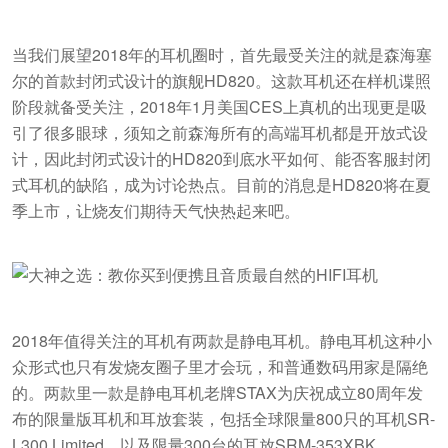
当我们展望2018年的耳机圈时，首先最受关注的就是森海塞
尔的首款封闭式设计的旗舰HD820。这款耳机还在样机谍照
阶段就备受关注，2018年1月美国CES上真机的出现更是吸
引了很多眼球，须知之前森海所有的高端耳机都是开放式设
计，因此封闭式设计的HD820到底水平如何、能否客服封闭
式耳机的缺陷，成为讨论热点。目前的消息是HD820将在夏
季上市，让烧友们期待天气快热起来吧。
2018年值得关注的耳机有两款是静电耳机。静电耳机这种小
众形式也只有发烧友圈子里才会玩，和普通数码用家是隔绝
的。两款里一款是静电耳机老牌STAX为庆祝成立80周年发
布的限量版耳机和耳放套装，包括全球限量800只的耳机SR-
L300 Limited，以及限量300台的耳放SRM-353XBK。