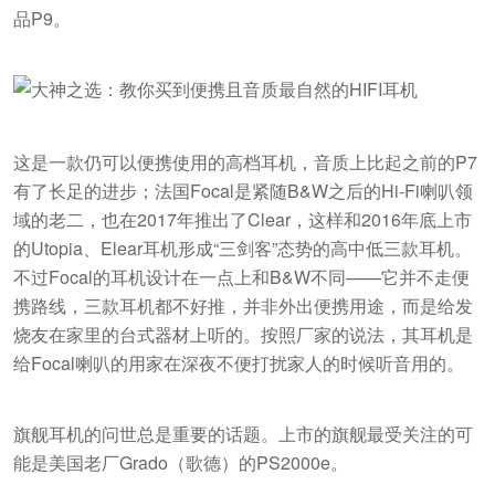
品P9。
这是一款仍可以便携使用的高档耳机，音质上比起之前的P7
有了长足的进步；法国Focal是紧随B&W之后的Hi-Fi喇叭领
域的老二，也在2017年推出了Clear，这样和2016年底上市
的Utopia、Elear耳机形成“三剑客”态势的高中低三款耳机。
不过Focal的耳机设计在一点上和B&W不同——它并不走便
携路线，三款耳机都不好推，并非外出便携用途，而是给发
烧友在家里的台式器材上听的。按照厂家的说法，其耳机是
给Focal喇叭的用家在深夜不便打扰家人的时候听音用的。
旗舰耳机的问世总是重要的话题。上市的旗舰最受关注的可
能是美国老厂Grado（歌德）的PS2000e。