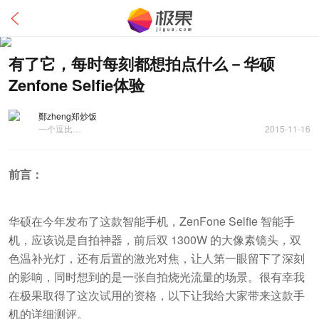
有了它，每时每刻都想拍点什么－华硕
Zenfone Selfie体验
鄭zheng郑炒饭
一个逗比…
2015-11-16
前言：
华硕在今年发布了这款智能
手机
，ZenFone Selfie 智能
手
机
，应该说是自拍神器，前后双 1300W 的大像素镜头，双
色温补光灯，还有后置的激光对焦，让人第一眼留下了深刻
的影响，同时想到的是一张自拍烧光流量的场景。很有幸我
在极果取得了这次试用的资格，以下让我给大家带来这款
手
机
的详细测评。