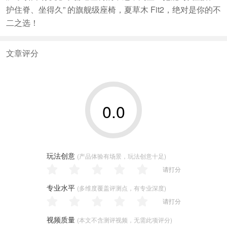
护住脊、坐得久” 的旗舰级座椅，夏草木 Fit2，绝对是你的不
二之选！
文章评分
0.0
玩法创意
(产品体验有场景，玩法创意十足)
请打分
专业水平
(多维度覆盖评测点，有专业深度)
请打分
视频质量
(本文不含测评视频，无需此项评分)