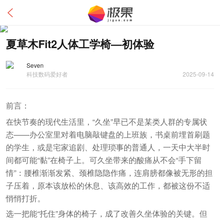
夏草木Fit2人体工学椅—初体验
Seven
科技数码爱好者
2025-09-14
前言：
在快节奏的现代生活里，“久坐”早已不是某类人群的专属状
态——办公室里对着电脑敲键盘的上班族，书桌前埋首刷题
的学生，或是宅家追剧、处理琐事的普通人，一天中大半时
间都可能“黏”在椅子上。可久坐带来的酸痛从不会“手下留
情”：腰椎渐渐发紧、颈椎隐隐作痛，连肩膀都像被无形的担
子压着，原本该放松的休息、该高效的工作，都被这份不适
悄悄打折。
选一把能“托住”身体的椅子，成了改善久坐体验的关键。但