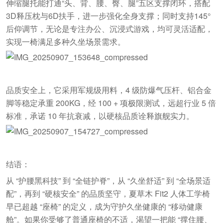
伸缩腿托能打通“头、背、腰、臀、腿”五区支撑闭环，搭配
3D释压枕与6D扶手，进一步强化全身支撑；同时支持145°
后仰调节，无论是专注办公、沉浸式游戏，均可灵活适配，
实现一椅满足多种久坐场景需求。
品质安全上，它采用军规级用料，4 级防爆气压杆、铝合金
脚等稳定承重 200KG，经 100 + 项极限测试，远超行业 5 倍
标准，承诺 10 年抗衰减，以硬核品质诠释旗舰实力。
结语：
从 “护腰黑科技” 到 “全链护脊”，从 “久坐舒适” 到 “全场景适
配”，再到 “硬核安全” 的品质坚守，夏草木 Fit2 人体工学椅
早已超越 “座椅” 的定义，成为守护久坐健康的 “移动健康
舱”。如果你受够了普通座椅的不适，渴望一把能 “撑住腰、