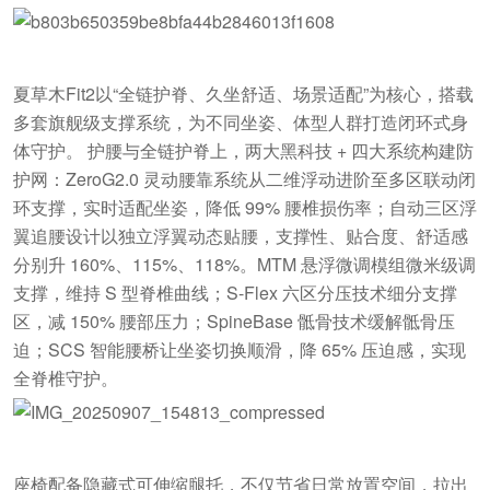
夏草木Fit2以“全链护脊、久坐舒适、场景适配”为核心，搭载
多套旗舰级支撑系统，为不同坐姿、体型人群打造闭环式身
体守护。 护腰与全链护脊上，两大黑科技 + 四大系统构建防
护网：ZeroG2.0 灵动腰靠系统从二维浮动进阶至多区联动闭
环支撑，实时适配坐姿，降低 99% 腰椎损伤率；自动三区浮
翼追腰设计以独立浮翼动态贴腰，支撑性、贴合度、舒适感
分别升 160%、115%、118%。MTM 悬浮微调模组微米级调
支撑，维持 S 型脊椎曲线；S-Flex 六区分压技术细分支撑
区，减 150% 腰部压力；SpineBase 骶骨技术缓解骶骨压
迫；SCS 智能腰桥让坐姿切换顺滑，降 65% 压迫感，实现
全脊椎守护。
座椅配备隐藏式可伸缩腿托，不仅节省日常放置空间，拉出