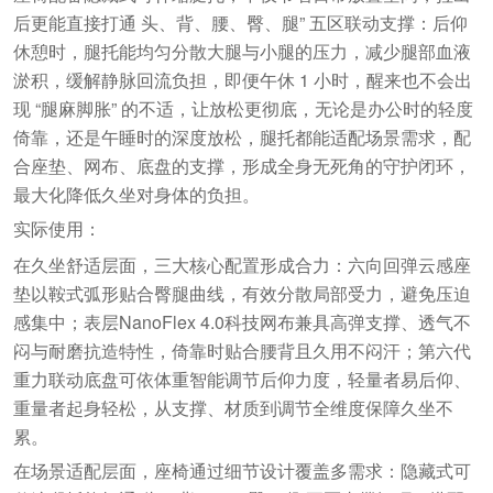
后更能直接打通 头、背、腰、臀、腿” 五区联动支撑：后仰
休憩时，腿托能均匀分散大腿与小腿的压力，减少腿部血液
淤积，缓解静脉回流负担，即便午休 1 小时，醒来也不会出
现 “腿麻脚胀” 的不适，让放松更彻底，无论是办公时的轻度
倚靠，还是午睡时的深度放松，腿托都能适配场景需求，配
合座垫、网布、底盘的支撑，形成全身无死角的守护闭环，
最大化降低久坐对身体的负担。
实际使用：
在久坐舒适层面，三大核心配置形成合力：六向回弹云感座
垫以鞍式弧形贴合臀腿曲线，有效分散局部受力，避免压迫
感集中；表层NanoFlex 4.0科技网布兼具高弹支撑、透气不
闷与耐磨抗造特性，倚靠时贴合腰背且久用不闷汗；第六代
重力联动底盘可依体重智能调节后仰力度，轻量者易后仰、
重量者起身轻松，从支撑、材质到调节全维度保障久坐不
累。
在场景适配层面，座椅通过细节设计覆盖多需求：隐藏式可