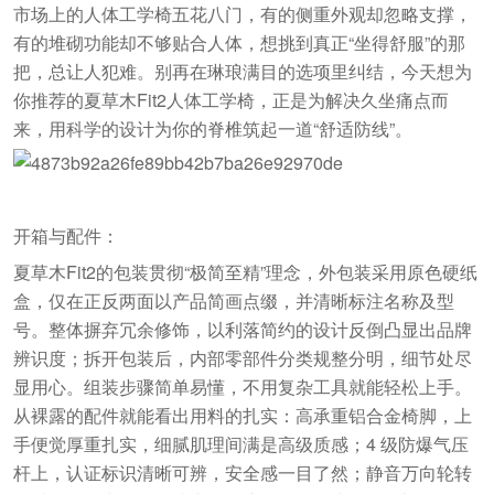
市场上的人体工学椅五花八门，有的侧重外观却忽略支撑，
有的堆砌功能却不够贴合人体，想挑到真正“坐得舒服”的那
把，总让人犯难。别再在琳琅满目的选项里纠结，今天想为
你推荐的夏草木Fit2人体工学椅，正是为解决久坐痛点而
来，用科学的设计为你的脊椎筑起一道“舒适防线”。
开箱与配件：
夏草木Fit2的包装贯彻“极简至精”理念，外包装采用原色硬纸
盒，仅在正反两面以产品简画点缀，并清晰标注名称及型
号。整体摒弃冗余修饰，以利落简约的设计反倒凸显出品牌
辨识度；拆开包装后，内部零部件分类规整分明，细节处尽
显用心。组装步骤简单易懂，不用复杂工具就能轻松上手。
从裸露的配件就能看出用料的扎实：高承重铝合金椅脚，上
手便觉厚重扎实，细腻肌理间满是高级质感；4 级防爆气压
杆上，认证标识清晰可辨，安全感一目了然；静音万向轮转