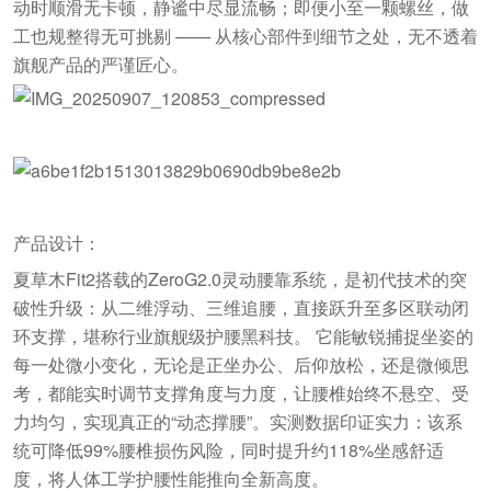
动时顺滑无卡顿，静谧中尽显流畅；即便小至一颗螺丝，做
工也规整得无可挑剔 —— 从核心部件到细节之处，无不透着
旗舰产品的严谨匠心。
产品设计：
夏草木Fit2搭载的ZeroG2.0灵动腰靠系统，是初代技术的突
破性升级：从二维浮动、三维追腰，直接跃升至多区联动闭
环支撑，堪称行业旗舰级护腰黑科技。 它能敏锐捕捉坐姿的
每一处微小变化，无论是正坐办公、后仰放松，还是微倾思
考，都能实时调节支撑角度与力度，让腰椎始终不悬空、受
力均匀，实现真正的“动态撑腰”。实测数据印证实力：该系
统可降低99%腰椎损伤风险，同时提升约118%坐感舒适
度，将人体工学护腰性能推向全新高度。