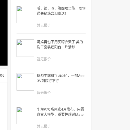
听、读、写、演四项全能，职场
通关秘籍含泪奉送！
暂无报价
妈妈再也不用买晾衣架了 美的
洗干套装还阳台一片清静
暂无报价
-06
挑战中端机“八冠王”，一加Ace
3V到底行不行
暂无报价
华为P70系列或4月发布，内置
盘古大模型，重要性超过Mate
系列
暂无报价