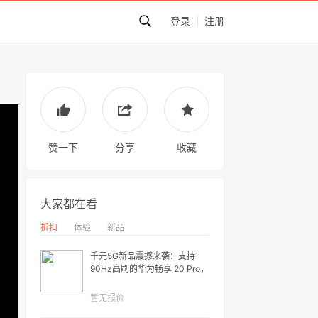
登录
注册
赞一下
分享
收藏
大家都在看
折扣
体验
新品
千元5G新品震撼来袭：支持
90Hz高刷的华为畅享 20 Pro，
买了就是血赚！
暂无报价