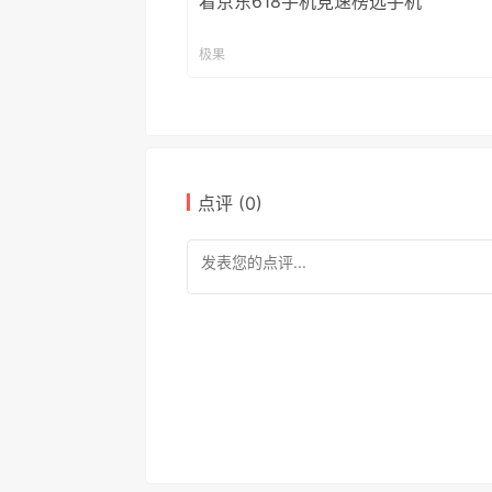
着京东618手机竞速榜选手机
极果
点评 (
0
)