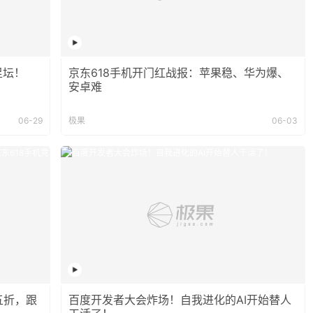
足坛！
京东618手机开门红战报：苹果稳、华为爆、
安卓难
06-29
极果
06-03
五折，跟
百度开发者大会炸场！自我进化的AI开始替人