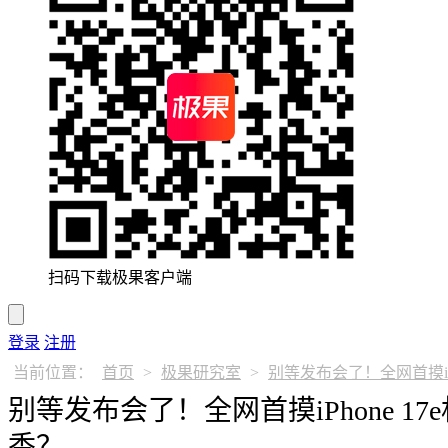
扫码下载极果客户端
登录
注册
当前位置：
首页
>
极果研究室
>
别等发布会了！全网首摸iPh
别等发布会了！全网首摸iPhone 1
香？