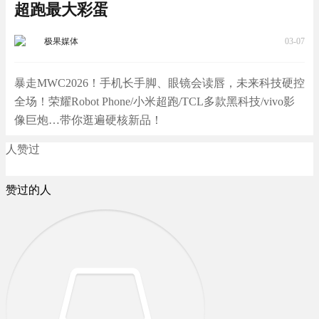
超跑最大彩蛋
极果媒体
03-07
暴走MWC2026！手机长手脚、眼镜会读唇，未来科技硬控
全场！荣耀Robot Phone/小米超跑/TCL多款黑科技/vivo影
像巨炮…带你逛遍硬核新品！
人赞过
赞过的人