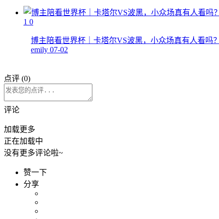
1
0
博主陪看世界杯｜卡塔尔VS波黑，小众场真有人看吗
emily
07-02
点评 (
0
)
评论
加载更多
正在加载中
没有更多评论啦~
赞一下
分享