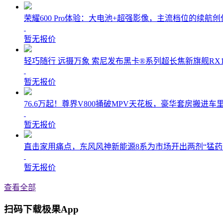
荣耀600 Pro体验：大电池+超强影像，主流档位的续航
暂无报价
轻巧随行 远摄万象 索尼发布黑卡®系列超长焦新旗舰RX10
暂无报价
76.6万起！尊界V800捅破MPV天花板，豪华套房搬进
暂无报价
直击家用痛点，东风风神新能源8系为市场开出两剂“猛药
暂无报价
查看全部
扫码下载极果App