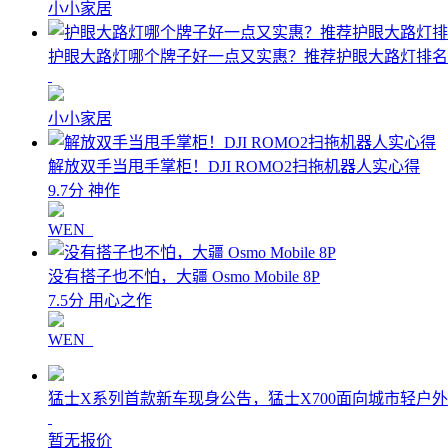
小小家居
护眼大路灯哪个牌子好一点又实惠？推荐护眼大路灯排名
小小家居
解放双手当甩手掌柜！DJI ROMO2扫拖机器人实心得
9.7分 神作
WEN_
没有搭子也不怕，大疆 Osmo Mobile 8P
7.5分 用心之作
WEN_
猛士X系列首款新车现身公告，猛士X700面向城市轻户
暂无报价