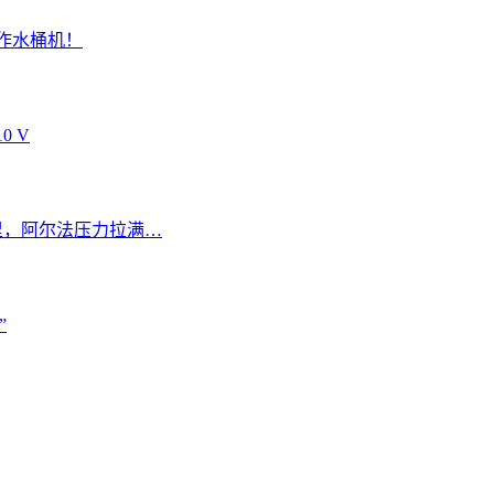
创作水桶机！
 V
车里，阿尔法压力拉满…
”