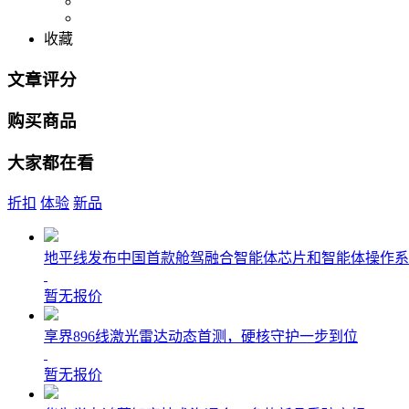
收藏
文章评分
购买商品
大家都在看
折扣
体验
新品
地平线发布中国首款舱驾融合智能体芯片和智能体操作系
暂无报价
享界896线激光雷达动态首测，硬核守护一步到位
暂无报价