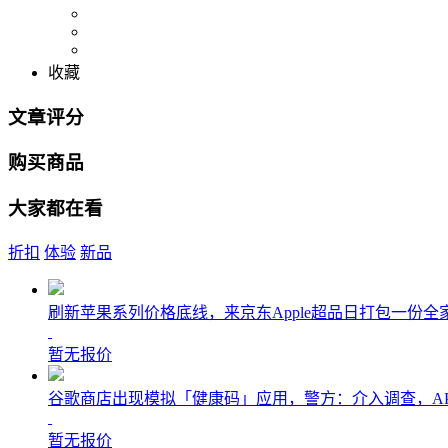
收藏
文章评分
购买商品
大家都在看
折扣
体验
新品
刷新苹果系列价格底线，来京东Apple超品日打包一份全
暂无报价
谷歌商店出现模拟「健康码」应用，警方：介入调查，A
暂无报价