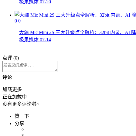
极果媒体
07-20
0
0
大疆 Mic Mini 2S 三大升级点全解析：32bit 内
极果媒体
07-14
点评 (
0
)
评论
加载更多
正在加载中
没有更多评论啦~
赞一下
分享