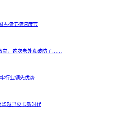
国古德伍德速度节
救灾，这次老外真破防了……
牢行业领先优势
启豪华越野皮卡新时代