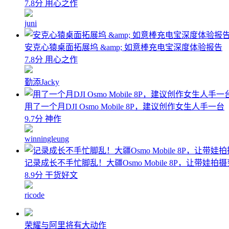
7.8分 用心之作
juni
安克心猿桌面拓展坞 &amp; 如意棒充电宝深度体验报告
7.8分 用心之作
勤添Jacky
用了一个月DJI Osmo Mobile 8P，建议创作女生人手一台
9.7分 神作
winningleung
记录成长不手忙脚乱！大疆Osmo Mobile 8P，让带娃拍
8.9分 干货好文
ricode
荣耀与阿里将有大动作