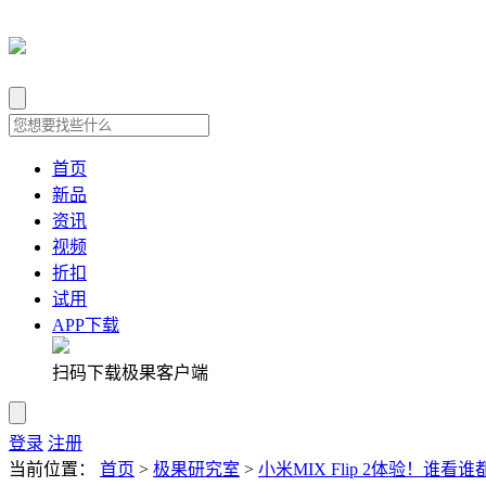
首页
新品
资讯
视频
折扣
试用
APP下载
扫码下载极果客户端
登录
注册
当前位置：
首页
>
极果研究室
>
小米MIX Flip 2体验！谁