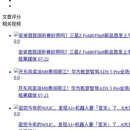
文章评分
相关视频
0
0
安卓首款阔折叠好用吗？三星Z Fold8/Flip8新品首发
极果媒体
07-22
0
0
开东风奕派M8勇闯丽江！华为乾崑智驾ADS 5 Pro
极果媒体
07-21
0
0
逛完今年的WAIC，发现AI+机器人要「变天」了…8