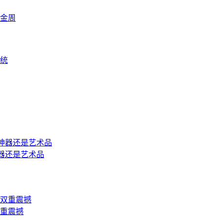
金周
统
器还是艺术品
重震撼