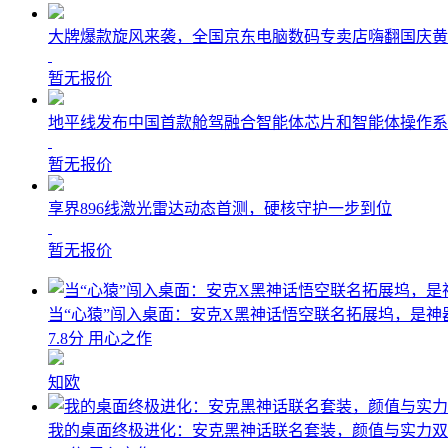
大牌爆款旋风来袭，全国京东电脑数码专卖店嗨翻国庆黄
暂无报价
地平线发布中国首款舱驾融合智能体芯片和智能体操作系
暂无报价
享界896线激光雷达动态首测，硬核守护一步到位
暂无报价
当“心猿”闯入桌面：安克X黑神话悟空联名拓展坞，是神
7.8分 用心之作
知欧
我的桌面终极进化：安克黑神话联名套装，颜值与实力双