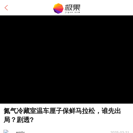
氮气冷藏室温车厘子保鲜马拉松，谁先出
局？剧透?
emily
2025-03-21