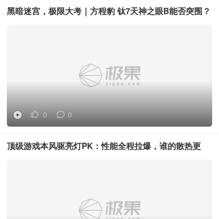
黑暗迷宫，极限大考｜方程豹 钛7天神之眼B能否突围？
0
0
顶级游戏本风驱亮灯PK：性能全程拉爆，谁的散热更
强？