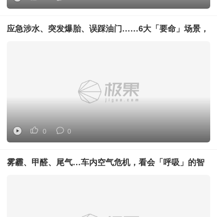
应急涉水、突发爆胎、误踩油门……6大「要命」场景，
问界M8能否拿下？
0
0
雾霾、甲醛、尾气…车内空气危机，看会「呼吸」的智
界V9如何解决？