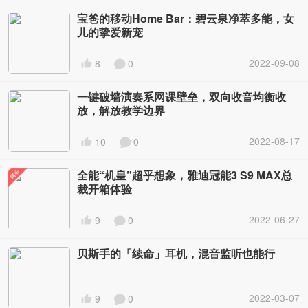
宝爸的移动Home Bar：碧云泉净萃多能，女
儿的挚爱新宠
2022-09-08
8
0
一键破墙演奏系网课壁垒，双向收音均衡收
放，解放教学边界
2022-08-17
10
0
全能“机皇”超乎想象，雅迪冠能3 S9 MAX总
裁开箱体验
2022-06-27
9
0
贝斯手的「续命」耳机，混音监听也能行
2022-03-07
9
0