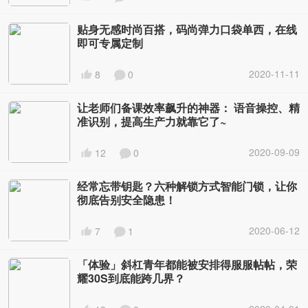
贴身无感时尚百搭，码尚弹力口袋单西，在线
即可专属定制
2020-11-11
8
0
让老师们备课效率飙升的神器： 语音操控、精
准识别，提高生产力就靠它了~
2020-09-09
12
0
经常忘带钥匙？六种解锁方式智能门锁，让你
彻底告别安全隐患！
2020-06-12
7
1
「体验」斜杠青年都能被安排得服服帖帖，荣
耀30S到底能跨几界？