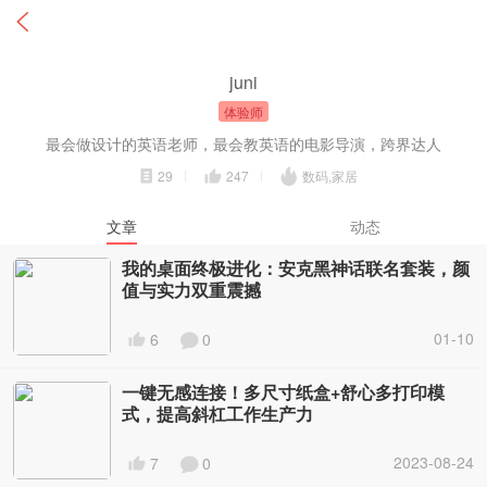
juni
体验师
最会做设计的英语老师，最会教英语的电影导演，跨界达人
29
247
数码,家居
文章
动态
我的桌面终极进化：安克黑神话联名套装，颜
值与实力双重震撼
01-10
6
0
一键无感连接！多尺寸纸盒+舒心多打印模
式，提高斜杠工作生产力
2023-08-24
7
0