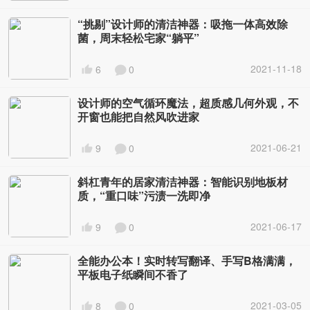
“挑剔”设计师的清洁神器：吸拖一体高效除
菌，周末轻松宅家“躺平”
2021-11-18
6
0
设计师的空气循环魔法，超质感几何外观，不
开窗也能把自然风吹进家
2021-06-21
9
0
斜杠青年的居家清洁神器：智能识别地板材
质，“重口味”污渍一洗即净
2021-06-17
9
0
全能办公本！实时转写翻译、手写B格满满，
平板电子纸瞬间不香了
2021-03-05
8
0