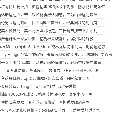
本植物精油防蚊扣：植物精华温和驱蚊不刺激，防水防汗高颜值
迪达斯运动户外鞋：轻盈材质舒适脚感，专为山地远足设计
百伦男式运动T恤 ：快干面料干爽舒适，经典圆领简约百搭
茂实木换鞋凳：实木材质坚固稳定，三档调节换鞋不费劲儿
易严选针织棉家居短裤：精梳棉柔软舒适，居家简约好款
玛 Midi 双肩背包：UA Storm技术涂层防水耐磨，时尚运动款
mmy Hilfiger字母T恤短袖：舒适面料柔软亲肤，经典圆领时尚百搭
凯奇女士绑带运动鞋：网布鞋面舒适透气，轻质中底缓冲减震
ichler蒸汽清洁机：极速发热高效清洁，多喷头应对各种污渍
三角蓝牙耳机：aptX高清解码出众音质，NFC智能匹配
专属装备，Tangle Teezer“怦然心动”美发梳
利浦BHD006吹风机：3档调节恒温护发，身型小巧轻便
宣便携式卷发器：专利浮动加热板，呵护秀发随心造型
AIPATEX天然乳胶颈椎枕：承托颈部压力、天然材质舒适透气