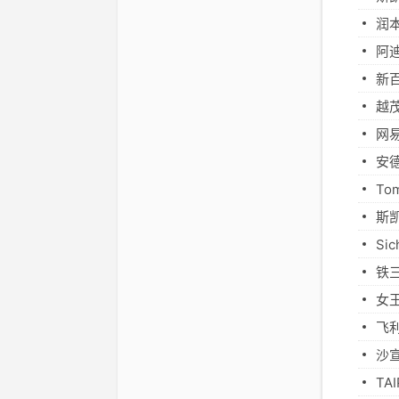
润
阿
新
越
网
安德
To
斯
S
铁
女王
飞
沙
T