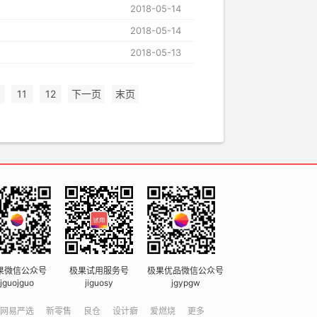
2018-05-14
2018-05-14
2018-05-13
11
12
下一页
末页
果微信公众号
极果试用服务号
极果优品微信公众号
jguojguo
jiguosy
jgypgw
网易严选
新零售
良仓
设计癖
爱燃烧
更多