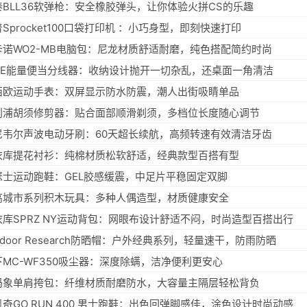
泰BLL36软弹枪：安全橡胶弹头，让你体验火拼CS的乐趣
Sprocket100口袋打印机 ：小巧身型，即刻快速打印
卡诺WO2-MB电脑包：尼龙材质舒适耐磨，纯色搭配简约时尚
MIE能量便当分线器：收纳设计抛开一切杂乱，还桌面一角清洁
西欧运动手表：双屏显示防水防震，潮人出街吸睛单品
利浦胡须修剪器：贴合面部顺滑剃须，多档位长度随心调节
尼韦尔声波电动牙刷：60天超长续航，高频转速有效清洁牙齿
衣库提花衬衫：纯棉材质松软舒适，经典款型百搭有型
瑟士运动跑鞋：GEL胶感缓震，中足片平稳固定双脚
高城市系列积木玩具：多种人偶造型，材质健康安全
衣库SPRZ NY运动背包：网眼布设计舒适不闷，时尚造型百搭出行
tdoor Research防晒帽：户外经典系列，轻量速干，防雨防晒
下MC-WF350吸尘器：深度除螨，洁净便利更安心
犸象单肩挎包：纤维材质耐磨防水，大容量主隔层轻松背负
奇GO RUN 400 男士跑鞋：出色回弹脚感佳，涂色设计时尚动感