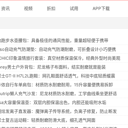
资讯
视频
折扣
试用
APP下载
地跑步水壶腰包：具备极佳的通风性能，重量超轻便于携带
asso自动充气防潮垫：自动充气防潮耐磨，可折叠设计小巧便携
OCHIC印象温情旅行套装：真空材质保温保冷，经典外型时尚美观
sprey男士户外背包：尼龙格子布面料，结实耐磨就是能装
士GT-II H7L2L跑鞋：网孔鞋面舒适透气，科技中底轻质缓震
卡侬自行车单肩包：材质防水耐磨耐用，15升容量便携易拆卸
eautrip懒人充气沙发：尼龙材质防水耐磨，工学曲线乘坐更舒适
msa大容量保温壶：双层内胆保温出色，内胆还能吸附水垢
朗炫发离子直发器：魔弹离子传导系统，负离子修复，防止断发
瑟士复古运动鞋：轻质耐磨防滑大底，细孔透气网面