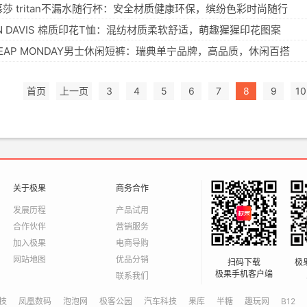
慕莎 tritan不漏水随行杯：安全材质健康环保，缤纷色彩时尚随行
N DAVIS 棉质印花T恤：混纺材质柔软舒适，萌趣猩猩印花图案
HEAP MONDAY男士休闲短裤：瑞典单宁品牌，高品质，休闲百搭
首页
上一页
3
4
5
6
7
8
9
10
关于极果
商务合作
发展历程
产品试用
合作伙伴
营销服务
加入极果
电商导购
网站地图
优品分销
扫码下载
极
极果手机客户端
联系我们
技
凤凰数码
泡泡网
极客公园
汽车科技
果库
半糖
趣玩网
B12