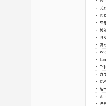
B
美
网
亚
博
锐
舞
Kn
L
飞
泰
D
迪
迪
迪