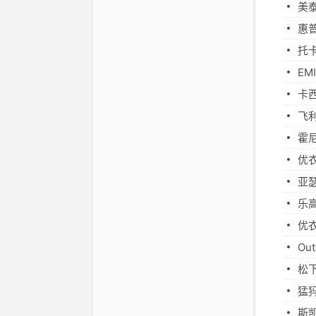
美
惠普
托
E
卡
飞
霍
优
亚
乐
优
Ou
松
猛
斯凯