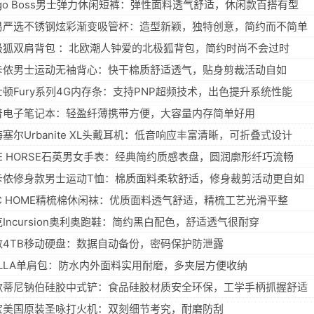
ugo Boss男士弹力休闲短裤：弹性面料透气舒适，休闲款百搭有型
易严选不锈钢炫彩渐变吸管杯：造型新颖，独特创意，简约而不简单
极狐双肩背包 ：北欧潮人钟爱的北极狐背包，简约时尚不会过时
卡侬男士运动无袖背心：快干棉质舒适透气，贴身剪裁活动自如
士顿Fury系列4G内存条：支持PNP超频技术，出色提升系统性能
普电子笔记本：轻盈纤薄携带方便，大容量内存简单好用
塞尔Urbanite XL头戴耳机：低音响应丰富清晰，可折叠式设计
HE HORSE石英男女手表：经典简约质感表盘，圆润廓形纤巧流畅
卡侬修身款男士运动T恤：棉质面料柔软舒适，修身裁剪活动更自如
SC HOME精梳棉休闲袜：优质面料透气舒适，精梳工艺光滑平整
Incursion奥利奥跑鞋：简约黑白配色，舒适透气很耐穿
数4TB移动硬盘：数据自动备份，密码保护防泄露
OLLA单肩包：防水内外面料实用耐磨，多夹层方便收纳
歌蒂尼钠伯硅胶中式铲：食品硅胶材质安全环保，工学手柄抓握舒适
宝美国原装圣咏打火机：双刻细节考究，耐磨防刮