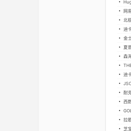
H
网
北
迪
金
夏
森海
T
迪
J
耐克
西
G
拉
芝