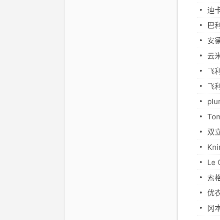
迪
巴
安
云
飞
飞
p
To
双
K
Le
索
优
冈