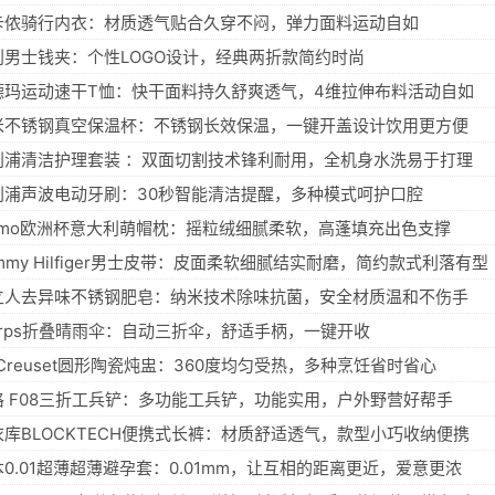
卡侬骑行内衣：材质透气贴合久穿不闷，弹力面料运动自如
利男士钱夹：个性LOGO设计，经典两折款简约时尚
德玛运动速干T恤：快干面料持久舒爽透气，4维拉伸布料活动自如
米不锈钢真空保温杯：不锈钢长效保温，一键开盖设计饮用更方便
利浦清洁护理套装 ：双面切割技术锋利耐用，全机身水洗易于打理
利浦声波电动牙刷：30秒智能清洁提醒，多种模式呵护口腔
lumo欧洲杯意大利萌帽枕：摇粒绒细腻柔软，高蓬填充出色支撑
mmy Hilfiger男士皮带：皮面柔软细腻结实耐磨，简约款式利落有型
立人去异味不锈钢肥皂：纳米技术除味抗菌，安全材质温和不伤手
nirps折叠晴雨伞：自动三折伞，舒适手柄，一键开收
 Creuset圆形陶瓷炖盅：360度均匀受热，多种烹饪省时省心
格 F08三折工兵铲：多功能工兵铲，功能实用，户外野营好帮手
衣库BLOCKTECH便携式长裤：材质舒适透气，款型小巧收纳便携
本0.01超薄超薄避孕套：0.01mm，让互相的距离更近，爱意更浓