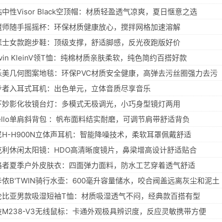
中性Visor Black空顶帽：材质轻盈透气凉爽，夏日惬意之选
魔师随手摇摇杯：环保材质健康放心，搅拌网格加速溶解
瑟士女款跑步鞋：顶级支撑，舒适脚感，反光夜跑版好价
lvin KleinV领T恤：纯棉材质亲肤柔软，纯色简约百搭好款
乐美几何图案地毯：环保PVC材质安全健康，高弹去污丝圈强力去污
步者入耳式耳机：出色单元，立体音质尽享音乐
下妙影化妆镜台灯：多模式无极调光，小巧身型镜灯两用
nello单肩斜背包 ：帆布面料结实耐磨，可调节肩带舒适背负
尼H-H900N立体声耳机：智能降噪技术，柔软耳罩佩戴舒适
克利休闲太阳镜：HDO高清晰度镜片，鼻梁增高设计舒适贴合
路者夏季户外皮肤衣：四面弹力面料，防水工艺穿着透气舒适
卡侬B'TWIN骑行水壶：600毫升容量储水，咬合阀盖远离灰尘和泥土
伦比亚男款吸湿短袖T恤：材质吸湿透气不闷，经典款百搭有型
技M238-V3无线鼠标：卡通外观极具辨识度，反应灵敏携带方便