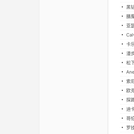
黑钻
膳
亚
Ca
卡
漫
松
A
索
欧
探
迪
哥
罗