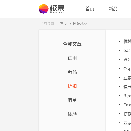
首页
新品
当前位置：
首页
>
网站地图
优
全部文章
o
试用
V
O
新品
亚瑟
折扣
迪
B
清单
E
博
体验
亚