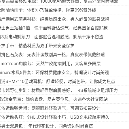
SN复古磁带移动电源：10000mAh超大容量，复古外型时尚潮流
及防晒晴雨伞：体积小巧轻盈便携，隔离99%紫外线
易严选男式商务衬衫：纯棉质感出众，男人必备的贴身战袍
瑟士男士短袖T恤：快干面料舒适透气，经典圆领百搭好款
朗3系电动剃须刀：面部贴合温和触感，剃须干净不留渣
步护手带：精选材质为双手带来安全保护
时拼色石英表：无表针读数别具一格，真皮表带佩戴舒适
omoTroon电脑包：天然牛皮耐磨耐用，大容量多隔层
uminarc水具5件套：环保材质健康安全，鸭嘴设计时尚美观
利浦SHM7110游戏耳机：舒适轻便，时尚色带，让你成为焦点
尼卡越野徒步鞋：材质轻盈耐磨脚感好，TRS系统减少足部压力
W玫瑰金男表：简约表盘、复古英伦风，火遍各大社交网站
卡侬运动鸭舌帽：网眼面料轻盈透气，可调节扣带设计
卡侬运动头灯：分布式设计轻盈小巧，USB充电续航更持久
赛男士双肩包 ：年代印花设计，同色饰边时尚百搭