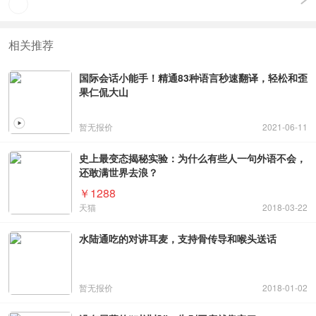
相关推荐
国际会话小能手！精通83种语言秒速翻译，轻松和歪
果仁侃大山
暂无报价
2021-06-11
史上最变态揭秘实验：为什么有些人一句外语不会，
还敢满世界去浪？
￥1288
天猫
2018-03-22
水陆通吃的对讲耳麦，支持骨传导和喉头送话
暂无报价
2018-01-02