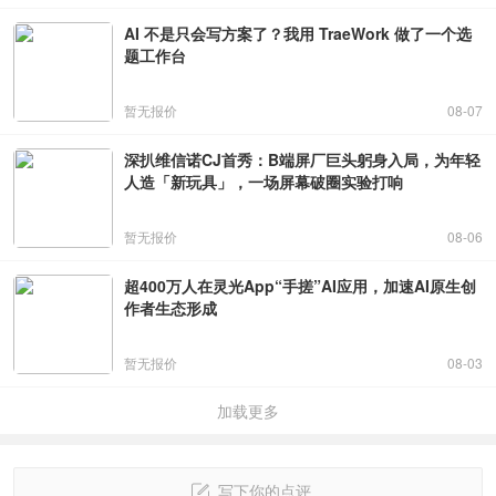
AI 不是只会写方案了？我用 TraeWork 做了一个选
题工作台
暂无报价
08-07
深扒维信诺CJ首秀：B端屏厂巨头躬身入局，为年轻
人造「新玩具」，一场屏幕破圈实验打响
暂无报价
08-06
超400万人在灵光App“手搓”AI应用，加速AI原生创
作者生态形成
暂无报价
08-03
加载更多
写下你的点评