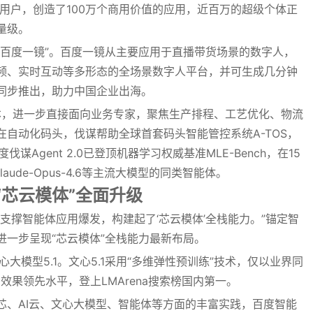
万用户，创造了100万个商用价值的应用，近百万的超级个体正
量级。
“百度一镜”。百度一镜从主要应用于直播带货场景的数字人，
频、实时互动等多形态的全场景数字人平台，并可生成几分钟
同步推出，助力中国企业出海。
版本，进一步直接面向业务专家，聚焦生产排程、工艺优化、物流
自动化码头，伐谋帮助全球首套码头智能管控系统A-TOS，
伐谋Agent 2.0已登顶机器学习权威基准MLE-Bench，在15
ude-Opus-4.6等主流大模型的同类智能体。
“芯云模体”全面升级
支撑智能体应用爆发，构建起了‘芯云模体’全栈能力。”锚定智
进一步呈现“芯云模体”全栈能力最新布局。
大模型5.1。文心5.1采用“多维弹性预训练”技术，仅以业界同
效果领先水平，登上LMArena搜索榜国内第一。
芯、AI云、文心大模型、智能体等方面的丰富实践，百度智能