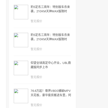
豹5定名三周年：特别版车衣来
袭，210KM天神MAX版限时
25.38万元
暂无报价
豹5定名三周年：特别版车衣来
袭，210KM天神MAX版限时
25.38万元
暂无报价
仰望全球高定中心开业，U8L鼎
藏版同步上市
暂无报价
76.6万起！尊界V800捅破MPV
天花板，豪华套房搬进车里，阿
尔法压力拉满…
暂无报价