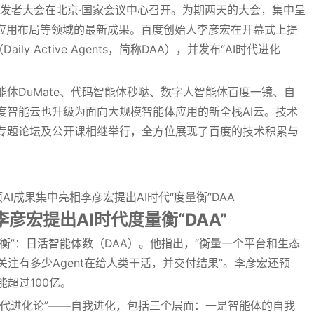
百度AI开发者大会在北京·国家会议中心召开。为期两天的大会，集中呈
业应用布局等领域的最新成果。百度创始人李彦宏在开幕式上提
ly Active Agents，简称DAA），并发布“AI时代进化
体DuMate、代码智能体秒哒、数字人智能体百度一镜、自
度智能云也升级为面向大规模智能体应用的新全栈AI云。技术
专题论坛及公开课相继举行，全方位展现了百度的技术积累与
李彦宏提出AI时代度量衡“DAA”
量衡”：日活智能体数（DAA）。他指出，“衡量一个平台和生态
关注有多少Agent在给人类干活，并交付结果”。李彦宏还预
超过100亿。
时代进化论”——自我进化，包括三个层面：一是智能体的自我