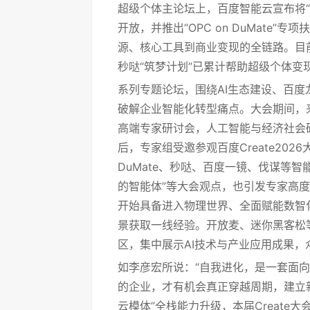
超级个体主论坛上，百度智能云宣布将“
开放，并推出“OPC on DuMate
源、核心工具到商业变现的全链路。目
秒哒“筑梦计划”已累计帮助超级个体变
系列专题论坛，围绕AI生态建设、百度龙虾产
破解企业智能化转型痛点。大会期间，
高端专家研讨会，人工智能与经济社会
后，专家组受邀参观百度Create20
DuMate、秒哒、百度一镜、伐谋等智
的智能体”等大会观点，也引发专家高度
开始具备进入物理世界、全面赋能数智化
景获取一线经验。开放麦、迷你黑客松等
区，集中展示AI技术与产业应用成果
如李彦宏所说：“自我进化，是一套面向
的企业，才有机会真正穿越周期，建立新
云模体”全栈能力升级，本届Create