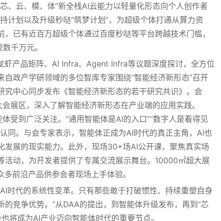
芯、云、模、体”新全栈AI云能力以轻量化形态向个人创作者
”专项扶持计划以及升级秒哒“筑梦计划”，为超级个体打通从算力资
前，已有近百万超级个体通过百度秒哒等平台跨越技术门槛，
现数千万元。
品矩阵、AI Infra、Agent Infra等议题深度探讨，全方位
来自政产学研领域的多位智库专家围绕“智能经济新形态”召开
研究中心同步发布《智能经济新形态的若干研究共识》。会
26大会展区，深入了解智能经济新形态在产业端的应用实践。
能体受到广泛关注。“通用智能体是AI的入口”“数字人是看得见
认同。与会专家表示，智能体正成为AI时代的真正主角，AI也
发展的现实能力。此外，现场30+场AI公开课，聚焦真实场
活动，为开发者提供了专属交流展示舞台。10000㎡超大展
，众多前沿产品供参会者现场上手体验。
AI时代的系统性变革。只有那些敢于打破惯性、持续重塑自身
的竞争优势。”从DAA的提出，到智能体升级发布，再到“芯
大会也将成为AI产业迈向智能体时代的重要节点。