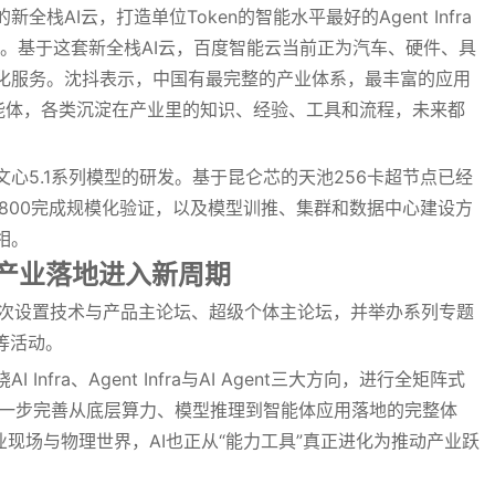
栈AI云，打造单位Token的智能水平最好的Agent Infra
fra。基于这套新全栈AI云，百度智能云当前正为汽车、硬件、具
化服务。沈抖表示，中国有最完整的产业体系，最丰富的应用
智能体，各类沉淀在产业里的知识、经验、工具和流程，未来都
。
心5.1系列模型的研发。基于昆仑芯的天池256卡超节点已经
800完成规模化验证，以及模型训推、集群和数据中心建设方
相。
I产业落地进入新周期
还首次设置技术与产品主论坛、超级个体主论坛，并举办系列专题
等活动。
fra、Agent Infra与AI Agent三大方向，进行全矩阵式
进一步完善从底层算力、模型推理到智能体应用落地的完整体
业现场与物理世界，AI也正从“能力工具”真正进化为推动产业跃