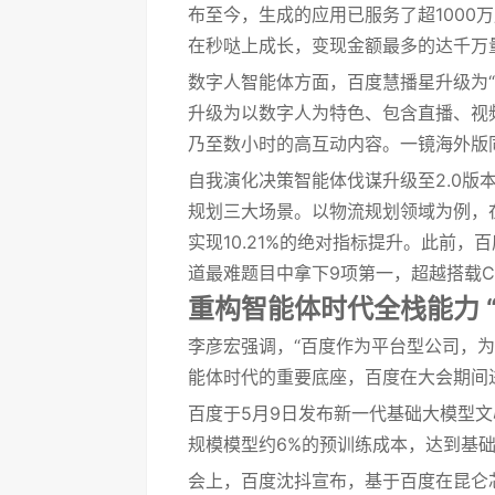
布至今，生成的应用已服务了超1000
在秒哒上成长，变现金额最多的达千万
数字人智能体方面，百度慧播星升级为
升级为以数字人为特色、包含直播、视
乃至数小时的高互动内容。一镜海外版
自我演化决策智能体伐谋升级至2.0
规划三大场景。以物流规划领域为例，在
实现10.21%的绝对指标提升。此前，百度
道最难题目中拿下9项第一，超越搭载Cla
重构智能体时代全栈能力 
李彦宏强调，“百度作为平台型公司，为
能体时代的重要底座，百度在大会期间
百度于5月9日发布新一代基础大模型文心
规模模型约6%的预训练成本，达到基础
会上，百度沈抖宣布，基于百度在昆仑