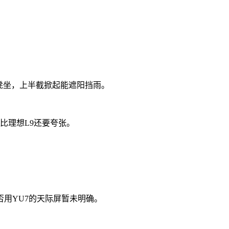
凳坐，上半截掀起能遮阳挡雨。
能比理想L9还要夸张。
用YU7的天际屏暂未明确。