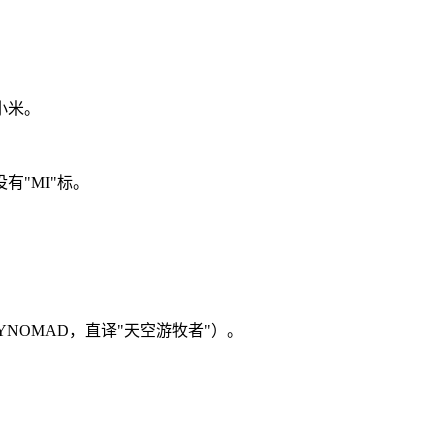
小米。
"MI"标。
NOMAD，直译"天空游牧者"）。