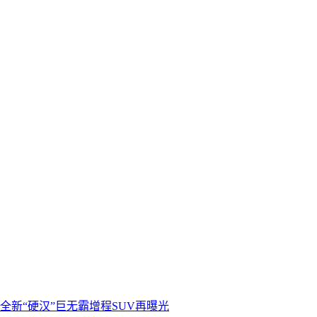
全新“硬汉”巨无霸增程SUV再曝光