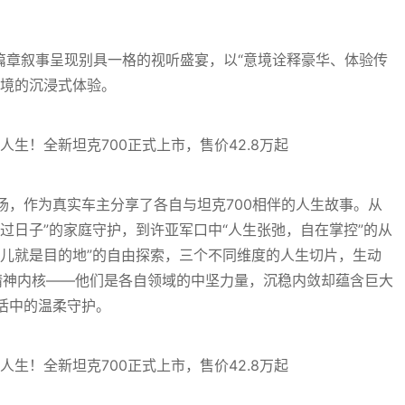
篇章叙事呈现别具一格的视听盛宴，以“意境诠释豪华、体验传
其境的沉浸式体验。
场，作为真实车主分享了各自与坦克700相伴的人生故事。从
过日子”的家庭守护，到许亚军口中“人生张弛，自在掌控”的从
哪儿就是目的地”的自由探索，三个不同维度的人生切片，生动
的精神内核——他们是各自领域的中坚力量，沉稳内敛却蕴含巨大
活中的温柔守护。