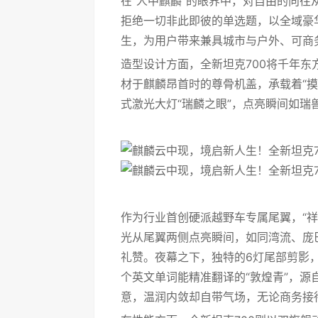
在“人中麒麟”的眼界中，对自由的向往
拒绝一切非此即彼的单选题，以全域豪
生，为用户带来兼具城市与户外、可商
造型设计方面，全新坦克700将千年
材于麒麟昂首时的尊骨机盖，承载着“
式激光大灯“瑞麟之眼”，点亮瞬间如
作为行业首创硬派越野车专属尾翼，“祥
光从尾翼两侧点亮瞬间，如同湾流、庞
礼赞。夜幕之下，独特的6灯尾部剪影
个英文单词能精准翻译的“敦煌青”，源
意，温润内敛却自带气场，无论商务接