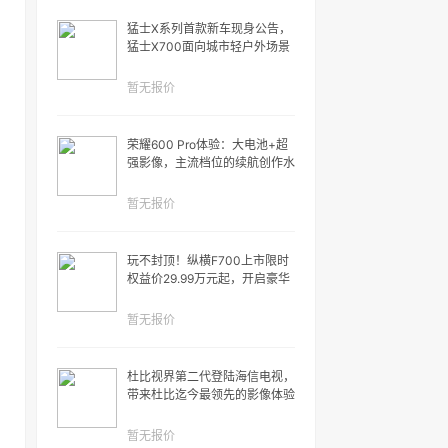
猛士X系列首款新车现身公告，
猛士X700面向城市轻户外场景
暂无报价
荣耀600 Pro体验：大电池+超
强影像，主流档位的续航创作水
桶机！
暂无报价
玩不封顶！纵横F700上市限时
权益价29.99万元起，开启豪华
越野皮卡新时代
暂无报价
杜比视界第二代登陆海信电视，
带来杜比迄今最领先的影像体验
暂无报价