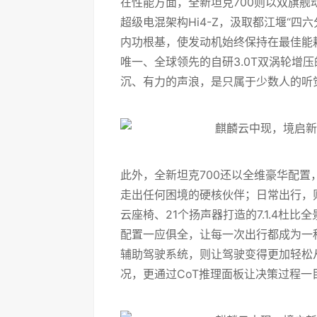
在性能方面，全新坦克700则以双旗舰
超级电混架构Hi4-Z，汲取都江堰“四
内功根基，使发动机始终保持在最佳能
唯一、全球领先的自研3.0T双涡轮增
沉、有力的声浪，是只属于少数人的听
此外，全新坦克700还以全维豪华配
走出任何困境的硬核伙伴；日常出行，
云座椅、21个扬声器打造的7.1.4杜比
配置一应俱全，让每一次出行都成为一种享受。
辅助驾驶系统，则让驾驶变得更加轻松
况，更通过CoT推理面板让决策过程