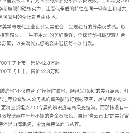
从不需要被定义；对人生的探索更不应该被设限。全新坦克700
华新旗舰的硬核实力，让看似矛盾的特性在同一辆车上和谐共
务可家用的全场景自由体验。
东方美学与现代工业设计完美融合，呈现独有的尊崇仪式感。取
摸摸麒麟头，一生不用愁”的美好期许；全球首创机械旋转开合
瑞兽苏醒，以充满仪式感的姿态迎接每一次出发。
麟焰尾”不仅包含了“摸摸麒麟尾，顺风又顺水”的美好寓意，灯
巴迪等顶级私人公务机的翼尖航行灯划破夜空，尽显尊贵视觉
，更将全新坦克700专属的辨识度与高级感拉满。而那抹没有一
自敦煌壁画中千年不褪的青金石原色，自带“青云直上”的美好寓
待还是山海驰骋，永远保持体面与从容。