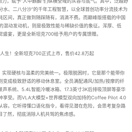
动力，赋予“人中麒麟”们纵横全域的从容与底气。其中，泛越野
六分水‌、‌二八分沙‌”的千年工程智慧，以全球首创功率分流技术为
耗区间，真正做到随踩随有，涓滴不费。而巅峰版搭载的中国
压的混动发动机，则是极致性能与稀缺价值的象征。浑厚、低
觉盛宴，更是全新坦克700给予用户的专属馈赠。
置，实现硬核与温柔的完美统一。极限脱困时，它是那个能带你
则变成极致舒适的移动休息室。全员满配通风/加热/按摩的纤
全景声系统、5.4L智能冷暖冰箱、17.3英寸3K后排吸顶屏等豪华
而VLA大模型+世界模型双向加持的Coffee Pilot 4.0
从容。它听得懂口语化指令，看得见潜在危险，会思考复杂路
一目了然，彻底消除人机共驾的焦虑感。