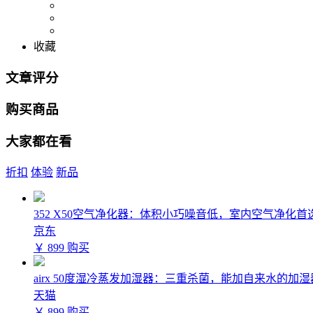
收藏
文章评分
购买商品
大家都在看
折扣
体验
新品
352 X50空气净化器：体积小巧噪音低，室内空气净化首
京东
￥ 899
购买
airx 50度湿冷蒸发加湿器：三重杀菌，能加自来水的加湿
天猫
￥ 899
购买