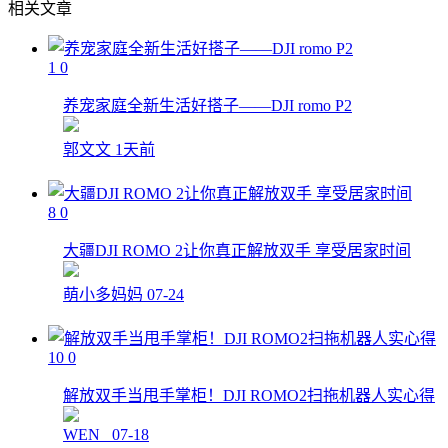
相关文章
1
0
养宠家庭全新生活好搭子——DJI romo P2
郭文文
1天前
8
0
大疆DJI ROMO 2让你真正解放双手 享受居家时间
萌小多妈妈
07-24
10
0
解放双手当甩手掌柜！DJI ROMO2扫拖机器人实心得
WEN_
07-18