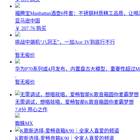
福腾宝Manhattan酒壶6件套：不锈钢材质精工品质，让
亚马逊中国
￥ 207.76
购买
挑战中端机“八冠王”，一加Ace 3V到底行不行
暂无报价
华为P70系列或4月发布，内置盘古大模型，重要性超过Ma
暂无报价
无需调试，想唱就唱，爱畅智能K歌音箱圆你麦霸梦想
7.8分 用心之作
蜘蛛MX
K歌新选择-爱畅音箱K90｜全家人喜爱的频道