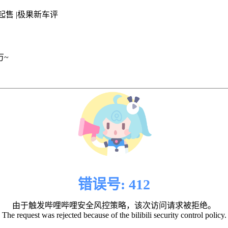
起售 |极果新车评
万~