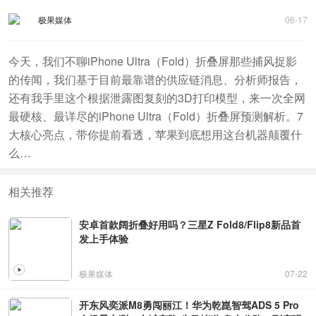
极果媒体
06-17
今天，我们不聊iPhone Ultra（Fold）折叠屏那些捕风捉影
的传闻，我们基于目前最靠谱的供应链消息、分析师报告，
还有我手里这个根据泄露图复刻的3D打印模型，来一次全网
最硬核、最详尽的iPhone Ultra（Fold）折叠屏预测解析。7
大核心亮点，带你提前看透，苹果到底想用这台机器颠覆什
么…
相关推荐
安卓首款阔折叠好用吗？三星Z Fold8/Flip8新品首
发上手体验
极果媒体
07-22
开东风奕派M8勇闯丽江！华为乾崑智驾ADS 5 Pro