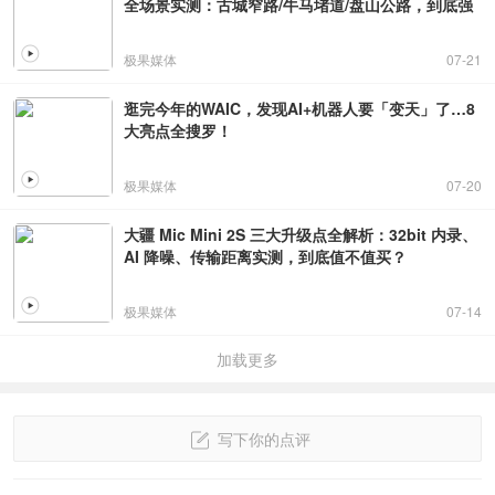
全场景实测：古城窄路/牛马堵道/盘山公路，到底强
不强？
极果媒体
07-21
逛完今年的WAIC，发现AI+机器人要「变天」了…8
大亮点全搜罗！
极果媒体
07-20
大疆 Mic Mini 2S 三大升级点全解析：32bit 内录、
AI 降噪、传输距离实测，到底值不值买？
极果媒体
07-14
加载更多
写下你的点评