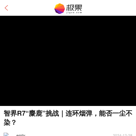
智界R7“麋鹿”挑战｜连环烟弹，能否一尘不
染？
emily
2024-12-28