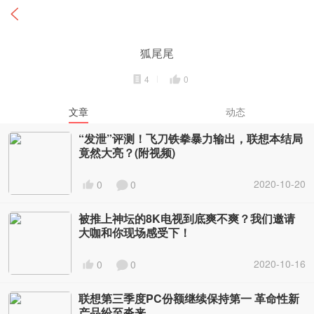
狐尾尾
4
0
文章
动态
“发泄”评测！飞刀铁拳暴力输出，联想本结局
竟然大亮？(附视频)
2020-10-20
0
0
被推上神坛的8K电视到底爽不爽？我们邀请
大咖和你现场感受下！
2020-10-16
0
0
联想第三季度PC份额继续保持第一 革命性新
产品纷至沓来