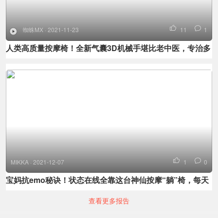
蜘蛛MX · 2021-11-23
11
1
人类高质量按摩椅！全新气囊3D机械手堪比老中医，专治多
年劳损“体质”
MIKKA · 2021-12-07
1
0
宝妈抗emo秘诀！状态在线全靠这台神仙按摩“躺”椅，每天
30分钟满血复活
查看更多报告