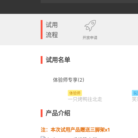
试用
流程
开放申请
试用名单
体验师专享(2)
体验师
玩
一只烤鸭往北走
笑
产品介绍
注：本次试用产品赠送三脚架x1