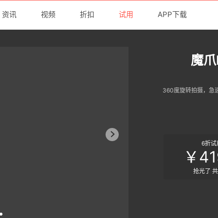
资讯
视频
折扣
试用
APP下载
魔爪
360度旋转拍摄，
6折试
￥41
抢光了 共