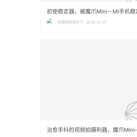
初使稳定器，被魔爪Mini－MI手机
笑容陪你闯天下 · 2018-12-07
治愈手抖的视频拍摄利器，魔爪Mini-