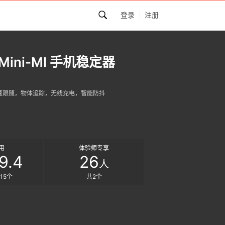
登录
注册
Mini-MI 手机稳定器
急速跟随，物体追踪，无线充电，智能防抖
用
体验师专享
9.4
26
人
15个
共2个