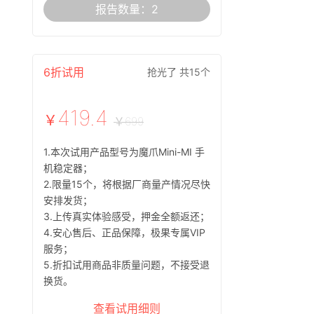
报告数量：2
6折试用
抢光了 共15个
419.4
￥
￥699
1.本次试用产品型号为魔爪Mini-MI 手
机稳定器；
2.限量15个，将根据厂商量产情况尽快
安排发货；
3.上传真实体验感受，押金全额返还；
4.安心售后、正品保障，极果专属VIP
服务；
5.折扣试用商品非质量问题，不接受退
换货。
查看试用细则