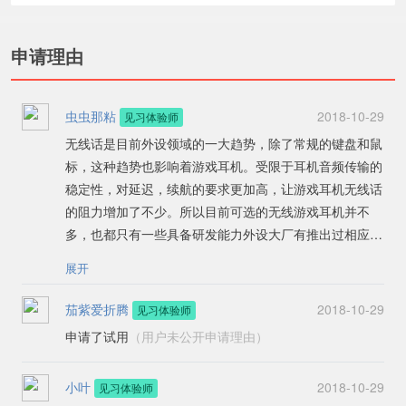
申请理由
虫虫那粘
2018-10-29
见习体验师
无线话是目前外设领域的一大趋势，除了常规的键盘和鼠
标，这种趋势也影响着游戏耳机。受限于耳机音频传输的
稳定性，对延迟，续航的要求更加高，让游戏耳机无线话
的阻力增加了不少。所以目前可选的无线游戏耳机并不
多，也都只有一些具备研发能力外设大厂有推出过相应的
产品。并且定位与定价都不低，雷蛇的这款影鲛也是这个
展开
定位的产品。 外观上有很浓郁的雷蛇风格，设计简洁，
悬浮式头梁设计，我还比较喜欢。说重点吧，影鲛最让我
茄紫爱折腾
2018-10-29
见习体验师
刚兴趣的还是THX空间音效，这种能够打破传统虚拟环绕
申请了试用
（用户未公开申请理由）
声的局限性，一款耳机就能体验到多种方位感立体感更为
逼真的音效，妥妥的耳机中的黑科技，很期待具体的体验
小叶
2018-10-29
见习体验师
效果。然后就是清凉凝胶耳罩，对于全年有十个月是夏天