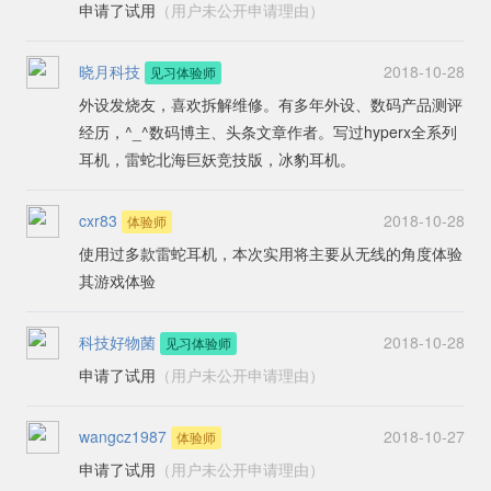
申请了试用
（用户未公开申请理由）
的深圳来说，实在是太重要了。而且耳罩中还隐藏着一个
眼镜架通道，对于带眼睛的同学非常友好，也很人性化。
雷蛇的品牌加持再加上旗舰级的定价，在宏观的品质还是
晓月科技
2018-10-28
见习体验师
具体使用中的无线稳定性，续航成绩，音质体验，交互设
外设发烧友，喜欢拆解维修。有多年外设、数码产品测评
计应该不需要考虑的问题。如果能够有幸得到体验这款耳
经历，^_^数码博主、头条文章作者。写过hyperx全系列
机的机会，我会将其与有着相似定价与定位的金士顿天箭
耳机，雷蛇北海巨妖竞技版，冰豹耳机。
做详细的对比解读，亲自体验领会一番，给出中肯的点
评。哦，对了，还兼容PS4平台，虽然手柄上有耳机插
cxr83
2018-10-28
体验师
口，不过无线手柄上再插一个有线耳机，美感尽失好么。
使用过多款雷蛇耳机，本次实用将主要从无线的角度体验
其游戏体验
科技好物菌
2018-10-28
见习体验师
申请了试用
（用户未公开申请理由）
wangcz1987
2018-10-27
体验师
申请了试用
（用户未公开申请理由）