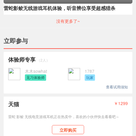
雷蛇影鲛无线游戏耳机体验，听音辨位享受超感猎杀
没有更多了~
立即参与
体验师专享
（2人）
木木sowhat
1787
见习体验师
玩家
查看试用须知
天猫
￥1299
雷蛇 影鲛 无线电竞游戏耳机正在热卖中，喜欢的小伙伴快去看看吧～
立即购买