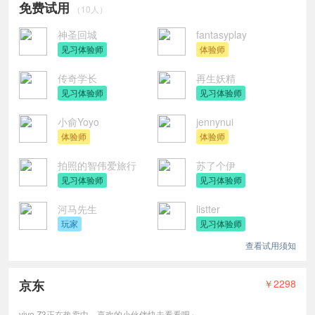
免费试用
（10人）
神圣回城
fantasyplay
见习体验师
体验师
传奇学长
再生妖精
见习体验师
见习体验师
小俞Yoyo
jennynui
体验师
体验师
拍照的智伟爱旅行
苏了个伊
见习体验师
见习体验师
河马先生
listter
玩家
见习体验师
查看试用须知
京东
￥2298
vivo Z3正在热卖中，喜欢的小伙伴快去看看吧～