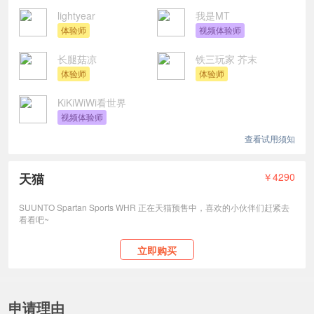
lightyear
我是MT
体验师
视频体验师
长腿菇凉
铁三玩家 芥末
体验师
体验师
KiKiWiWi看世界
视频体验师
查看试用须知
天猫
￥4290
SUUNTO Spartan Sports WHR 正在天猫预售中，喜欢的小伙伴们赶紧去
看看吧~
立即购买
申请理由