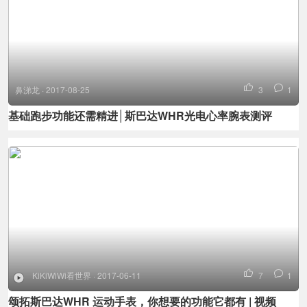
当你来到了一个陌生的城市，你该去哪锻炼呢？手表内置的
HEATMAPS 热图功能，会告诉你身边的热门运动路线，沿着设计好
的路线，保准不会迷路。
鼻涕龙 · 2017-08-25
3
1
基础跑步功能还需精进│斯巴达WHR光电心率腕表测评
数据分析总结
此外，它还有强大的数据分析功能，用来总结心率、速度、热量、距
离等一系列数据，把流过的汗水看在眼里，让训练更加有效。
KiKiWiWi看世界 · 2017-06-11
7
1
颂拓斯巴达WHR 运动手表，你想要的功能它都有 | 视频