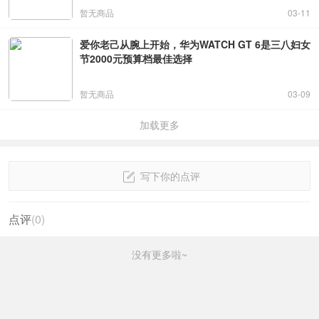
暂无商品
03-11
爱你老己从腕上开始，华为WATCH GT 6是三八妇女
节2000元预算档最佳选择
暂无商品
03-09
加载更多
写下你的点评
点评
(
0
)
没有更多啦~