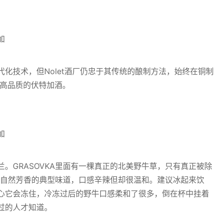
化技术，但Nolet酒厂仍忠于其传统的酿制方法，始终在铜制
超高品质的伏特加酒。
。GRASOVKA里面有一棵真正的北美野牛草，只有真正被除
带来自然芳香的典型味道，口感辛辣但却很温和。建议冰起来饮
心它会冻住，冷冻过后的野牛口感柔和了很多，倒在杯中挂着
过的人才知道。