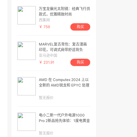
万宝龙偏光太阳镜：经典飞行员
款式，优雅精致时尚
西集网
￥ 759
购买
MARVEL复古背包：复古漫画
印花，可调式肩带舒适背负
亚马逊中国
￥ 231.91
购买
AMD 在 Computex 2024 上以
全新的 AMD锐龙和 EPYC 处理
器扩大其在数据中心和个人电脑
领域的AI 和高性能计算领先地
暂无报价
位
电小二新一代户外电源1000
Pro 2新品抢先体验：1度电黄金
容量，更快更安全
暂无报价