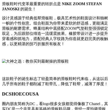
滑板鞋时代变革最重要的转折点是
NIKE ZOOM STEFAN
JANOSKI
的诞生！
设计灵感源于经典低帮滑板鞋，极具艺术性的鞋面设计和独树
一帜的个性创意。组合鞋面为你带来柔软的舒适感，更能满足
滑板的耐磨需求。蜂巢结构中底搭配ZOOM气垫鞋垫强强锁定
双足，为后跟部位缔造一流缓震效果。橡胶带设计进一步提升
穿着感和抓地力，搭配经典人字纹路为你造就更趋完美的板触
感，以更精湛的技巧折服所有板友！
这款鞋子的诞生标志了轻盈简单的滑板鞋时代来临，从这以后
几乎所有的鞋子都削减了鞋带孔，降低了鞋帮，减薄了厚度！
DCSHOECOUSA
圈内朋友简称为DC，看logo很多女孩都觉得像极了Chanel，其
实DC是一个非常具有风格的滑板鞋品牌，曾经一度拍摄滑板