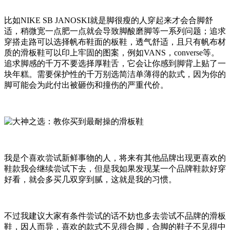
比如NIKE SB JANOSKI就是脚很瘦的人穿起来才会合脚舒
适，稍微宽一点肥一点就会导致脚酸磨脚等一系列问题；追求
穿搭走路可以选择帆布鞋面的板鞋，透气舒适，且只有帆布材
质的滑板鞋可以印上牢固的图案，例如VANS，converse等。
追求脚感的千万不要选择厚鞋舌，它会让你感到脚背上贴了一
块年糕。需要保护性的千万别选简洁单薄得的款式，因为你的
脚可能会为此付出被砸伤和撞伤的严重代价。
我是个喜欢尝试新鲜事物的人，将来有其他品牌出现更喜欢的
鞋款我会继续尝试下去，但是我如果发现某一个品牌鞋款好穿
好看，就会多买几双穿到腻，这就是我的习惯。
不过我建议大家有条件尝试的话不妨也多去尝试不品牌的滑板
鞋，因人而异，喜欢的款式不见得合脚，合脚的鞋子不见得中