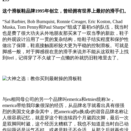
这个滑板鞋品牌1995年创立，曾经拥有世界上最好的滑手们。
“Sal Barbier, Bob Burnquist, Ronnie Creager, Eric Koston, Chad
Muska, Tom Penny和Paul Sharpe”组成了最初eS的队伍，我当时
也是费了很大功夫从外地朋友那买来了一双当季的新款，鞋子
的外观设计沿用了一贯的复杂结构，给鞋子结实程度和保护性
做出了保障，鞋底接触面积较大更为平稳的控制滑板。可就是
脚感一般，对于脚感很在意的滑手来说并不能从这双鞋子上找
到feel，记得穿了不久破了一点懒的补就扔旧鞋堆里去了。
与es相同母公司的另一个品牌叫emerica和etnies统称3e，
emerica带给我印象很深的经历，从品牌名字就看出具有很强
烈的美国文化参杂其中，把america的a换成e的谐音品牌名称让
人很容易记忆，就是穿这个鞋连续四个月崴四次脚，最后一次
是双脚同时崴，这个经历太糟糕了，我也不知道是当时自己动
作问题还是运气不好，或者是鞋子不合适，从那之后就再也没