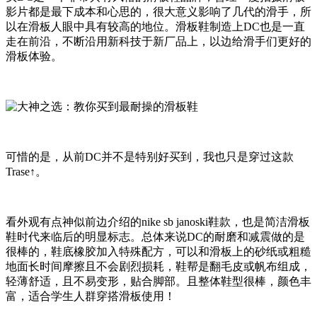
影片都是最下成本和心思的，很大意义影响了几代的滑手，所
以在滑板人眼中具有较高的地位。滑板鞋制造上DC也是一直
走在前沿，不断沿用新科技于新厂品上，以边给滑手们更好的
滑板体验。
可惜的是，从前DC并不是特别好买到，我也只是穿过这款
Trase↑。
看外观有点神似前边介绍的nike sb janoski鞋款，也是简洁滑板
鞋时代来临后的明显标志。总体来说DC的耐磨和减震做的是
很棒的，鞋底橡胶加入特殊配方，可以和滑板上的砂纸或粗糙
地面长时间摩擦且不会剧烈损耗，鞋帮是翻毛皮或帆布组成，
轻薄舒适，且不易变形，贴合脚部。且整体鞋型很棒，颜色丰
富，适合学生人群穿搭滑板使用！