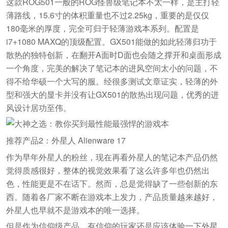
这款ROG501一般的ROG怪兽级笔记本不太一样，是主打轻
薄路线，15.6寸的体积重量也不过2.25kg，重要的是仅仅
180毫米的厚度，完全可归于轻薄游戏本系列。配置是
i7+1080 MAXQ的顶级配置。GX501能做的如此轻薄归功于
散热的独特创新，在翻开A面时D面也会随之撑开和桌面形成
一个角度，完美的解决了笔记本的进风空间太小的问题，不
得不给华硕一个大写的服。经很多测试文章证实，轻薄的外
型和强大的显卡并没有让GX501的散热出现问题，优秀的进
风设计居功至伟。
推荐产品2：外星人 Alienware 17
作为早年外星人的粉丝，现在再看外星人的笔记本产品仍然
觉得质感很好，整体的视觉效果看了这么许多年也仍然出
色，性能更是不在话下。然而，总是觉得缺了一些创新的东
西。随着各厂家不断在游戏本上发力，产品质量越来越好，
外星人也早就不是游戏本的唯一选择。
但是作为信仰级产品，有信仰的玩家还是应该体验一下外星