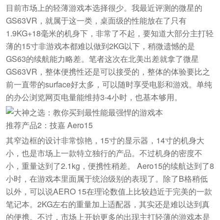
目前市场上的轻薄游戏本选择很少。我最近评测的微星的
GS63VR，就属于这一类，桌面级的性能放在了只有
1.9KG+18毫米的机身下，非常了不起，要知道大部分主打轻
薄的15寸非游戏本都难以做到2KG以下，稍微遗憾的是
GS63的续航能力略差。笔者这次在北美出差就拿了微星
GS63VR，整体便携性还是可以接受的，整体的体验要比之
前一直带的surface好太多，可以随时享受电影和游戏。单纯
的办公浏览网页电量能维持3-4小时，也基本够用。
推荐产品2：技嘉 Aero15
其窄边框的设计非常惊艳，15寸的显示器，14寸的机身大
小，也是市场上一款特立独行的产品。不过机身的密度不
小，重量达到了2.1kg，便携性稍差。 Aero15的续航达到了8
小时，在游戏本里面属于统治级别的表现了。除了B格稍低
以外，可以说AERO 15在理论数值上比较趋近于完美的一款
笔记本。
2KG左右的重量加上适配器，其实还是难以达到真
的便携。不过，市场上开始更多的出现主打轻薄的游戏本是