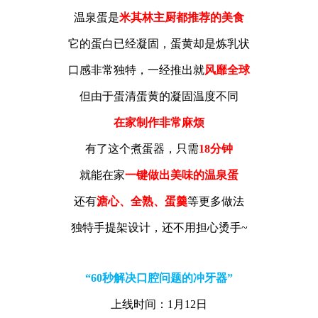
温泉蛋是
米其林主厨都推荐的美食
它的蛋白已经凝固，蛋黄却是炼乳状
口感非常独特，一经推出就
风靡全球
但由于蛋清蛋黄的凝固温度不同
在家制作非常麻烦
有了这个煮蛋器，只需
18分钟
就能在家
一键做出美味的温泉蛋
还有
溏心、全熟、蛋羹
等更多做法
独特手提架设计，还不用担心烫手~
“60秒解决口腔问题的冲牙器”
上线时间：1月12日