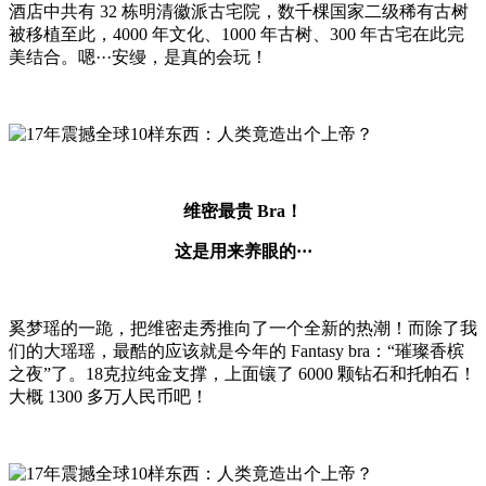
酒店中共有 32 栋明清徽派古宅院，数千棵国家二级稀有古树
被移植至此，4000 年文化、1000 年古树、300 年古宅在此完
美结合。嗯···安缦，是真的会玩！
维密最贵 Bra！
这是用来养眼的···
奚梦瑶的一跪，把维密走秀推向了一个全新的热潮！而除了我
们的大瑶瑶，最酷的应该就是今年的 Fantasy bra：“璀璨香槟
之夜”了。18克拉纯金支撑，上面镶了 6000 颗钻石和托帕石！
大概 1300 多万人民币吧！