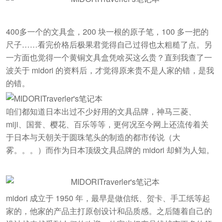
400多一个的文具盒，200 块一根的原子笔，100 多一把的
尺子……看完价格后极果君觉得自己过得也太粗糙了点。另
一方面也觉得一个黄铜文具盒凭啥买这么贵？直到我查了一
波关于 midori 的资料后，才觉得原来贵不是人家的错，是我
的错。
咱们都知道日本出过不少好用的文具品牌，神马三菱、
miji、国誉、樱花、百乐等等，更何况至今网上还流传着关
于日本与天朝关于圆珠笔头的制造的都市传说（大
雾。。。）而作为日本顶级文具品牌的 midori 却鲜为人知。
midori 成立于 1950 年，最早是做信纸、贺卡、手工纸等起
家的，他家的产品主打原创设计和品质感。之后随着自己的