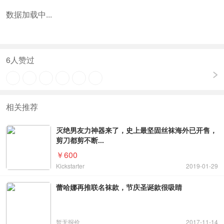
暂无报价
2017-11-14
想让运动更高效？来试试这双性能袜子！
￥190
kickstarter
2017-10-27
保暖透气美丽诺羊毛袜，天然防臭汗脚也不怕
￥76
极果优品
2016-12-08
加载更多
写下你的点评