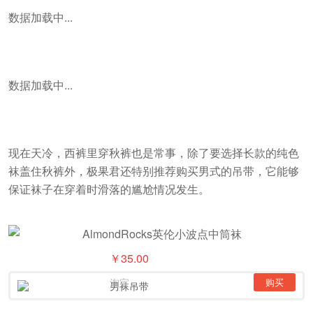
数据加载中...
数据加载中...
现在天冷，西裤里穿秋裤也是常事，除了要选择长款的纯色
袜盖住秋裤外，极果君还特别推荐购买男式的吊带，它能够
保证袜子在穿着时滑落的尴尬情况发生。
￥35.00
淘宝
购买
男袜吊带