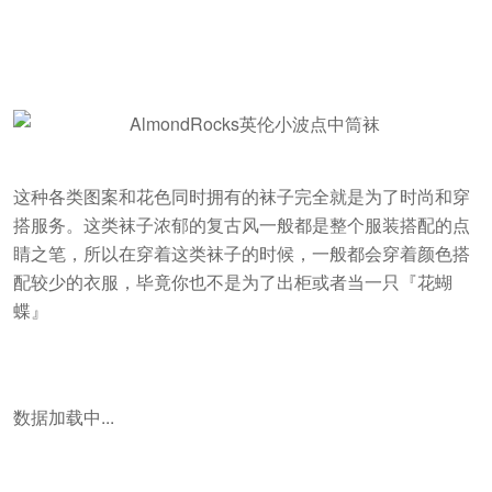
数据加载中...
6
人赞过
相关推荐
灭绝男友力神器来了，史上最坚固丝袜海外已开售，
剪刀都剪不断...
￥600
Kickstarter
2019-01-29
蕾哈娜再推联名袜款，节庆圣诞款很吸睛