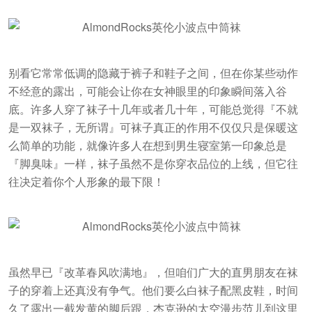
别看它常常低调的隐藏于裤子和鞋子之间，但在你某些动作
不经意的露出，可能会让你在女神眼里的印象瞬间落入谷
底。许多人穿了袜子十几年或者几十年，可能总觉得『不就
是一双袜子，无所谓』可袜子真正的作用不仅仅只是保暖这
么简单的功能，就像许多人在想到男生寝室第一印象总是
『脚臭味』一样，袜子虽然不是你穿衣品位的上线，但它往
往决定着你个人形象的最下限！
虽然早已『改革春风吹满地』，但咱们广大的直男朋友在袜
子的穿着上还真没有争气。他们要么白袜子配黑皮鞋，时间
久了露出一截发黄的脚后跟，杰克逊的太空漫步范儿到这里