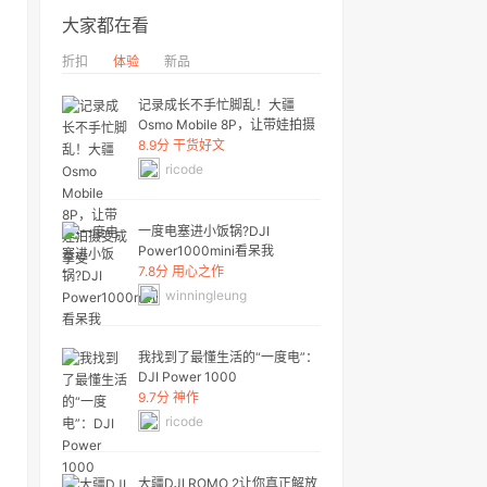
大家都在看
折扣
体验
新品
记录成长不手忙脚乱！大疆
Osmo Mobile 8P，让带娃拍摄
变成享受
8.9分 干货好文
ricode
一度电塞进小饭锅?DJI
Power1000mini看呆我
7.8分 用心之作
winningleung
我找到了最懂生活的“一度电”：
DJI Power 1000
9.7分 神作
ricode
大疆DJI ROMO 2让你真正解放