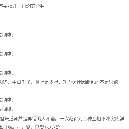
，不要揭开，再焖五分钟。
肉馅，中间鱼子，顶上是皮蛋，功力欠佳因此包的不是很饱
 但味道竟然是异常的大和谐。一次吃得到三种互相不冲突的鲜
里打滚。。。恩，能想象到吧？