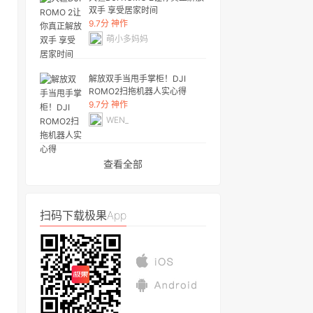
双手 享受居家时间
9.7分 神作
萌小多妈妈
解放双手当甩手掌柜！DJI
ROMO2扫拖机器人实心得
9.7分 神作
WEN_
查看全部
扫码下载极果App