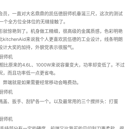
会员，一直对大名鼎鼎的凯伍德厨师机垂涎三尺，这次的测试
来一个全方位全体位的无缝接触了。
形就惊艳到了。机身做工精细，很高级的金属质感，色彩明艳
itchenAid来说我个人更喜欢凯伍德的工业设计，线条明朗
设计大奖的加持，外貌党表示很服气。
相比原来的4.6L、1000W来说容量变大，功率却变低了。不过
况，而且功率低一点更省电。
，弊端就是如果需要经常移动会略费劲。
溅盖、扳手、刮铲各一个。以及最常用的三个搅拌头：打蛋
手持部分有一定的硬度，前端又比我买的贝印刮刀更柔软，很