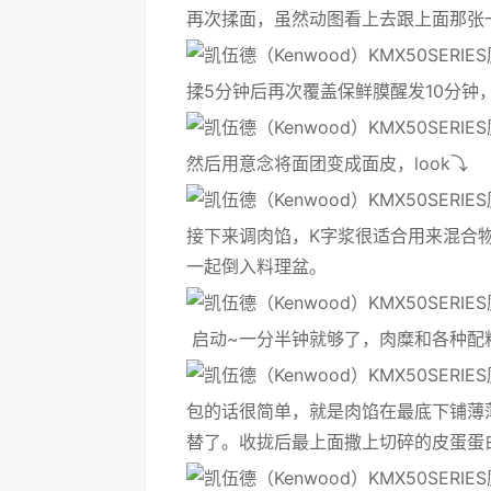
再次揉面，虽然动图看上去跟上面那张
揉5分钟后再次覆盖保鲜膜醒发10分
然后用意念将面团变成面皮，look⤵️
接下来调肉馅，K字浆很适合用来混合
一起倒入料理盆。
启动~一分半钟就够了，肉糜和各种配
包的话很简单，就是肉馅在最底下铺薄
替了。收拢后最上面撒上切碎的皮蛋蛋