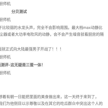
分贝测试
当于比较弱的水龙头声，完全不会影响周围。最大档max动静比
吸尘器或者大功率电吹风的动静，会不会产生噪音就看厨房的隔
面就正式向大陆最强男子开战了！！！
面测评-这无疑是三蛋一体！
想着有朝一日能把里面的美食做出来，这一天终于来到了，
我们为他侧目以示尊敬以及在其它的吃瓜群众中突出这个人的