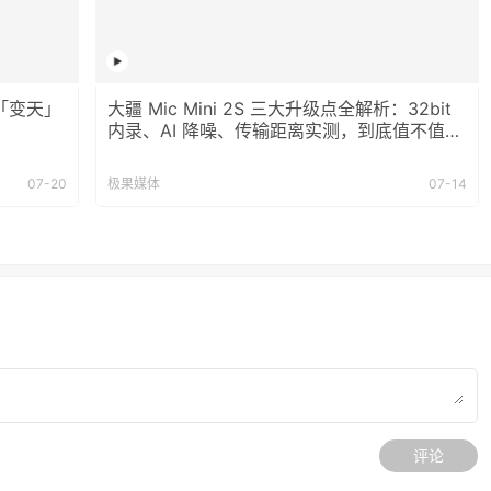
「变天」
大疆 Mic Mini 2S 三大升级点全解析：32bit
内录、AI 降噪、传输距离实测，到底值不值
买？
07-20
极果媒体
07-14
评论