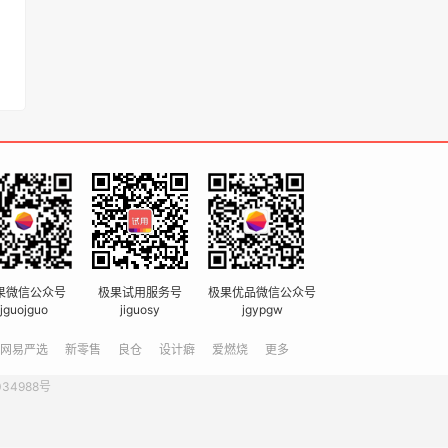
果微信公众号
极果试用服务号
极果优品微信公众号
jguojguo
jiguosy
jgypgw
网易严选
新零售
良仓
设计癖
爱燃烧
更多
034988号