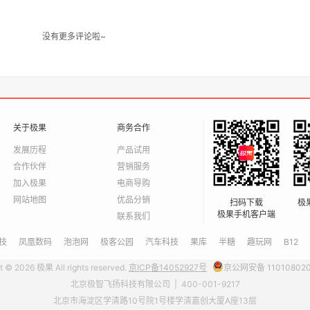
没有更多评论啦~
关于极果
商务合作
发展历程
产品试用
合作伙伴
营销服务
加入极果
电商导购
网站地图
优品分销
扫码下载
极
极果手机客户端
联系我们
技
凤凰数码
泡泡网
极客公园
汽车科技
果库
半糖
趣玩网
B12
t © 2026 极果 All rights reserved.
京ICP备14052927号
京公网安备 11010802
北京极智飞扬科技有限公司 | 400-001-9217
北京市海淀区学清路10号院1号楼学清嘉创大厦A座13层