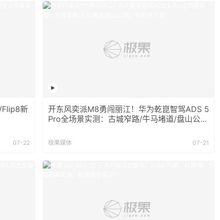
lip8新
开东风奕派M8勇闯丽江！华为乾崑智驾ADS 5
Pro全场景实测：古城窄路/牛马堵道/盘山公
路，到底强不强？
07-22
极果媒体
07-21