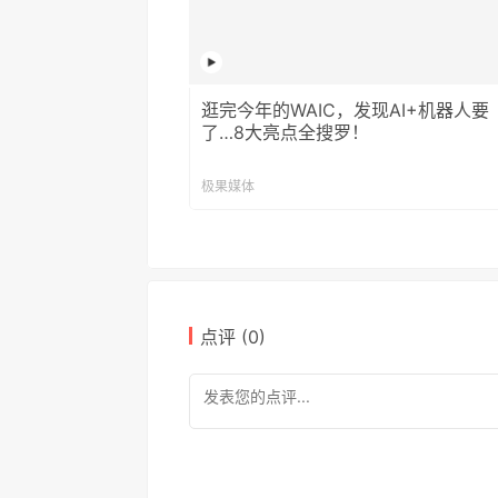
逛完今年的WAIC，发现AI+机器人要
了…8大亮点全搜罗！
极果媒体
点评 (
0
)