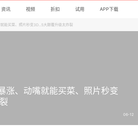
资讯
视频
折扣
试用
APP下载
能买菜、照片秒变3D...5大颠覆升级太炸裂
暴涨、动嘴就能买菜、照片秒变
炸裂
06-12