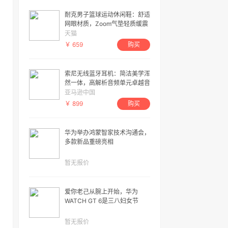
耐克男子篮球运动休闲鞋：舒适
网眼材质，Zoom气垫轻质缓震
天猫
￥ 659
购买
索尼无线蓝牙耳机：简洁美学浑
然一体，高解析音频单元卓越音
质
亚马逊中国
￥ 899
购买
华为举办鸿蒙智家技术沟通会，
多款新品重磅亮相
暂无报价
爱你老己从腕上开始，华为
WATCH GT 6是三八妇女节
2000元预算档最佳选择
暂无报价