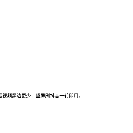
横屏看视频黑边更少，竖屏刷抖音一转即用。