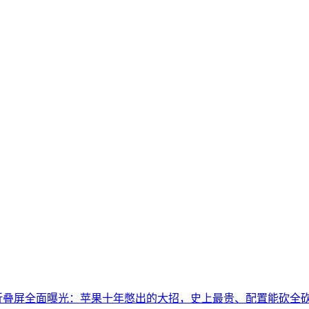
hone折叠屏全面曝光：苹果十年憋出的大招，史上最贵、配置能砍全砍.