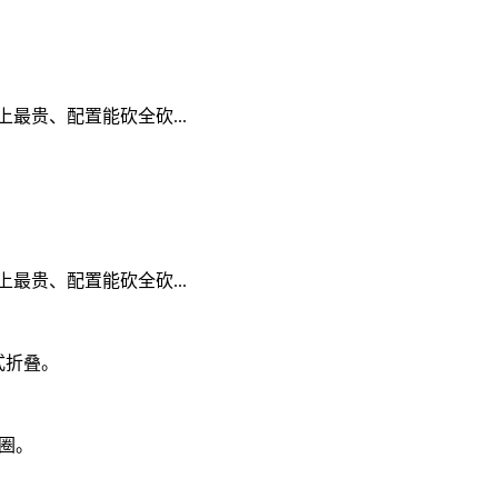
本式折叠。
一圈。