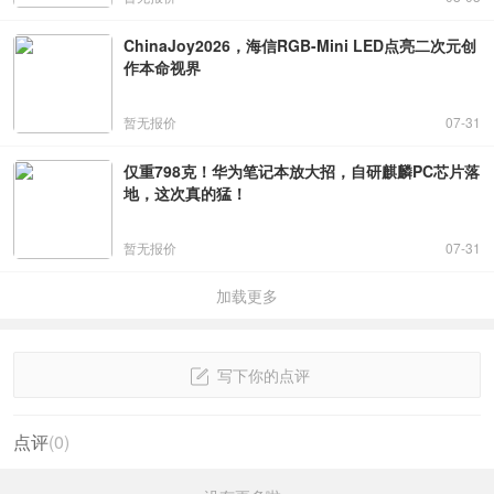
ChinaJoy2026，海信RGB-Mini LED点亮二次元创
作本命视界
暂无报价
07-31
仅重798克！华为笔记本放大招，自研麒麟PC芯片落
地，这次真的猛！
暂无报价
07-31
加载更多
写下你的点评
点评
(
0
)