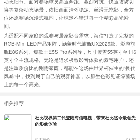
动态细节。面对赛场球员高速奔跑、激烈对抗、快速攻防切
换等复杂动态场景，依旧画面清晰稳定、丝滑无拖影，全方
位还原赛场沉浸式氛围，让球迷不错过每一个精彩高光瞬
间。
为适配不同家庭的观赛与居家影音需求，海信打造了完整的
RGB-Mini LED产品矩阵，涵盖时代旗舰UX2026款、影游旗
舰E8S系列、爆款王E5S Pro系列等，尺寸覆盖55英寸至116
英寸全主流规格。无论是追求极致影音体验的豪宅用户，还
是注重质价比的刚需家庭，都能在这场由世界杯催生的“换代
风暴”中，找到属于自己的观赛神器，以原生色彩见证绿茵场
上的每一个高光。
相关推荐
杜比视界第二代登陆海信电视，带来杜比迄今最领先
的影像体验
暂无报价
08-07