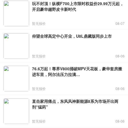
玩不封顶！纵横F700上市限时权益价29.99万元起，
开启豪华越野皮卡新时代
暂无报价
08-07
仰望全球高定中心开业，U8L鼎藏版同步上市
暂无报价
08-06
76.6万起！尊界V800捅破MPV天花板，豪华套房搬
进车里，阿尔法压力拉满…
暂无报价
08-06
直击家用痛点，东风风神新能源8系为市场开出两
剂“猛药”
暂无报价
08-06