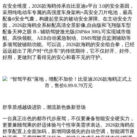
在安全维度，2026款海鸥传承自比亚迪e平台 3.0的安全基因，
采用纯电动车专属的高强度车身架构+高安全刀片电池，最高
配备6安全气囊，构建起坚实的被动安全屏障。在主动安全方
面，2026款海鸥全系标配高清全景影像,自由版和飞翔版车型
配备天神之眼 B - 辅助驾驶激光版(DiPilot 300),可实现城市领
航、高快领航、AEB自动紧急制动、DMS驾驶员监测辅助等
多项驾驶辅助功能。可以说，2026款海鸥的安全组合拳，已经
远远超出了用户对“代步车”的传统期待，它不仅好开、好停、
好用，更做到了看得见的安心和看不见的守护。
舒享质感越级进阶，潮流新色焕新登场
一台真正出色的都市代步座驾，不仅要兼备智能安全硬实力，
更要兼顾驾乘的舒适体验与个性审美需求表达。2026款海鸥在
舒享配置上全面加码，新增同级领先的自动空调，智能调节座