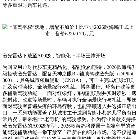
等多重限时购车礼遇。
激光雷达下放至A00级，智能化下半场王炸开场
为回应用户对代步车更精品化、智能化的期待，2026款海鸥升
级搭载激光雷达，配备天神之眼B - 辅助驾驶激光版（DiPilot
300），具备城市领航辅助（CNOA），可自主完成红绿灯识
别及实时读秒、全场景绕行&礼让、博弈通行、环岛行驶等更
多辅助驾驶功能——面对红绿灯，系统能识别并实时读秒；遇
到封路、改道等场景时，车辆可执行全场景绕行与礼让；即便
面对驾驶者普遍头疼的环岛行驶，也能平顺进入并选择正确出
口。一系列功能覆盖了从城市主干道到背街小巷的几乎所有日
常路况，带来堪比“老司机”的驾驶感受。作为行业首款支持搭
载激光雷达的A00级车型，2026款海鸥将原属于高端车型的智
能驾驶辅助功能一举下放至自己所在的细分市场。这不仅是海
鸥对“精品代步车”定位的又一次自我超越，更标志着其引领