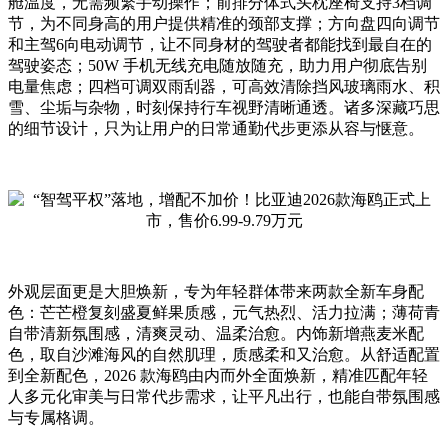
舱温度，无需频繁手动操作；前排分体式头枕座椅支持3档调
节，为不同身高的用户提供精准的颈部支撑；方向盘四向调节
和主驾6向电动调节，让不同身材的驾驶者都能找到最自在的
驾驶姿态；50W 手机无线充电随放随充，助力用户彻底告别
电量焦虑；四档可调双雨刮器，可高效清除挡风玻璃雨水、积
雪、尘垢与杂物，时刻保持行车视野清晰通透。诸多深藏巧思
的细节设计，只为让用户的日常通勤代步更添从容与惬意。
外观层面更是大胆焕新，专为年轻群体带来两款全新车身配
色：芒芒橙复刻盛夏鲜果质感，元气热烈、活力拉满；薄荷青
自带清新氛围感，清爽灵动、温柔治愈。内饰新增燕麦米配
色，取自沙滩海风的自然肌理，质感柔和又治愈。从舒适配置
到全新配色，2026 款海鸥由内而外全面焕新，精准匹配年轻
人多元化审美与日常代步需求，让平凡出行，也能自带氛围感
与专属格调。