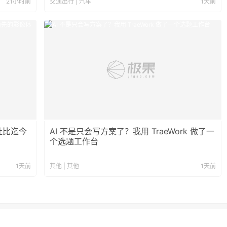
21小时前
交通出行 | 汽车
1天前
杜比迄今
AI 不是只会写方案了？我用 TraeWork 做了一
个选题工作台
1天前
其他 | 其他
1天前