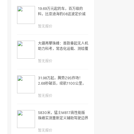
19.69万元起的车，百万级的
料，比亚迪海豹08这波定价诚
意拉满了
暂无报价
大疆再攀珠峰：首款垂起无人机
助力科考，常态化运载、测绘覆
盖极高海拔
暂无报价
31.98万起，腾势Z9S炸场！
2.68秒破百，续航1100公里，
充电速度全球第一
暂无报价
5830米，猛士M817高性能版
珠峰实测重新定义辅助驾驶边界
暂无报价