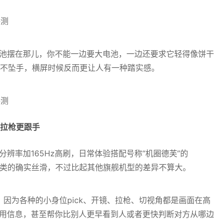
h 电池摆在那儿，你不能一边要大电池，一边还要求它轻得像饼干
感并不坠手，横屏时候反而更让人有一种踏实感。
镜拉枪更跟手
5K分辨率加165Hz高刷，日常体验搭配号称“机圈德芙”的
APP之类的确实丝滑，不过比起其他旗舰机型的差异不算大。
，因为各种的小身位pick、开镜、拉枪、切视角都是画面在高
有用信息，甚至帮你比别人更早看到人或者更快判断对方从哪边