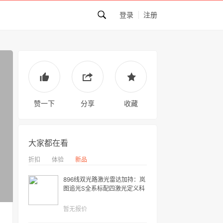
登录
注册
赞一下
分享
收藏
大家都在看
折扣
体验
新品
896线双光路激光雷达加持：岚
图追光S全系标配四激光定义科
技FUV新品类
暂无报价