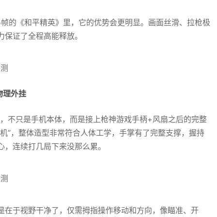
65帧的《和平精英》里，它的优势会更明显。画面丝滑、拉枪极
力保证了全程高能释放。
物理外挂
的地方，不只是手机本体，而是接上枪神游戏手柄+风扇之后的完整
掌机”，整体造型非常符合人体工学，手掌有了完整支撑，握持
心，连续打几局下来没那么累。
是在于视野干净了，仅需拇指操作移动和方向，像瞄准、开