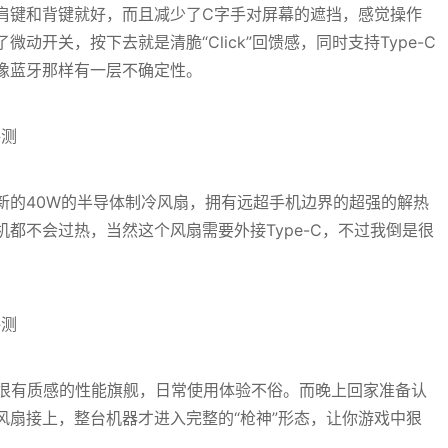
肩键和背键就好，而且减少了C字手对屏幕的遮挡，感觉操作
动开关，按下去就是清脆“Click”回馈感，同时支持Type-C
像蓝牙那样有一层不确定性。
新的40W的半导体制冷风扇，拥有远超手机边界的超强的解热
都不会过热，当然这个风扇需要外接Type-C，不过我倒是很
一台很有质感的性能旗舰，日常使用体验不俗。而晚上回家准备认
风扇接上，整台机器才进入完整的“枪神”形态，让你游戏中狠