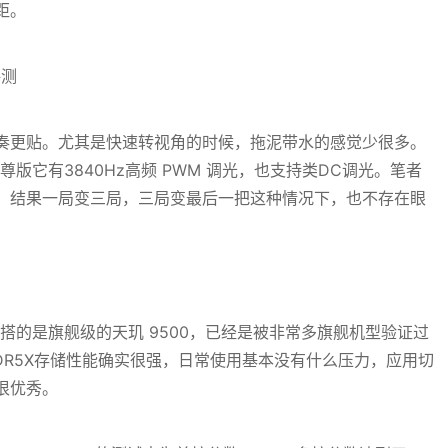
距。
奏更贴。尤其是快速转视角的时候，拖泥带水的感觉少很多。
至尊版它有3840Hz高频 PWM 调光，也支持类DC调光。笔者
，结果一局变三局，三局变最后一把这种情况下，也不存在眼
机器搭的是旗舰级的天玑 9500，已经是被非常多旗舰机型验证过
LPDDR5X存储性能确实很强，日常使用基本没有什么压力，应用切
很优秀。