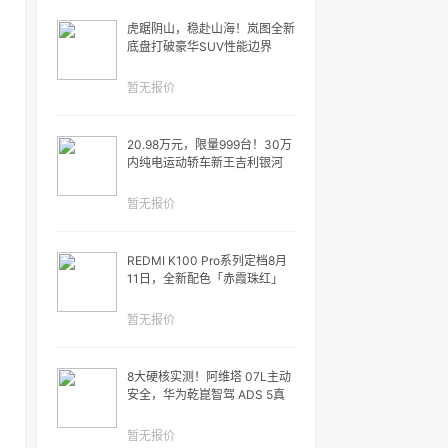
虎踞阴山，稳赴山海！岚图全新
底盘打破豪华SUV性能边界
暂无报价
20.98万元，限量999台！30万
内纯电运动轿车新王吉利银河
TT Ultra开启全球预售
暂无报价
REDMI K100 Pro系列定档8月
11日，全新配色「赤霞珠红」
ChinaJoy首秀
暂无报价
8大硬核实测！阿维塔 07L主动
安全，华为乾崑智驾 ADS 5真
能极限兜底？
暂无报价