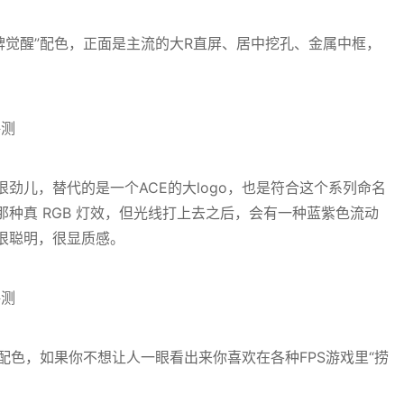
“王牌觉醒”配色，正面是主流的大R直屏、居中挖孔、金属中框，
劲儿，替代的是一个ACE的大logo，也是符合这个系列命名
种真 RGB 灯效，但光线打上去之后，会有一种蓝紫色流动
很聪明，很显质感。
风暴”配色，如果你不想让人一眼看出来你喜欢在各种FPS游戏里“捞