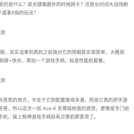
难受的是什么？是关键毒圈外的时候网卡？还是长时间大战场刷
手或者6指的玩法？
 至尊版，说实话拿到真机之前我对它的预期其实很简单，大概就
+高刷屏+快充，再加一个游戏手柄，标准性能机套餐。
有意思的地方，不在于它把配置堆得多满，而是它真的把手游
卷，所以这次一加 Ace 6 至尊版给我的感觉，更像是专门给
手机，接上枪神游戏手柄就有点掌机那意思了。